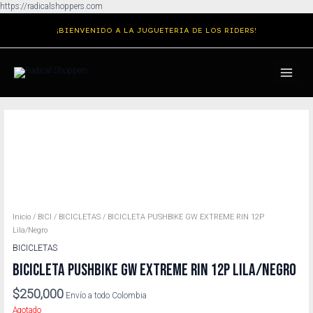
Ir
https://radicalshoppers.com
al
¡BIENVENIDO A LA JUGUETERIA DE LOS RIDERS!
contenido
MAIN
MENU
Inicio
/
BICI
/
BICICLETAS
/ BICICLETA PUSHBIKE GW EXTREME RIN 12P
Lila/Negro
BICICLETAS
BICICLETA PUSHBIKE GW EXTREME RIN 12P LILA/NEGRO
$
250,000
Envío a todo Colombia
Agotado