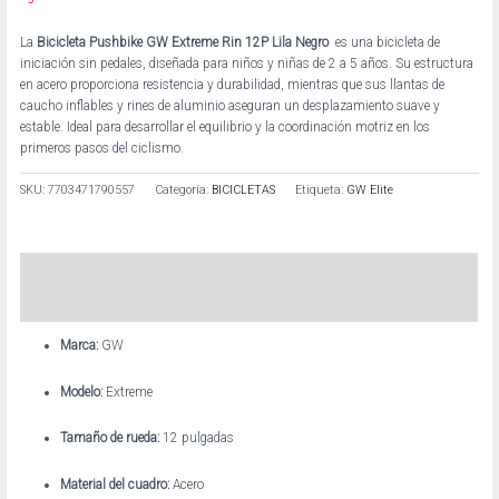
La
Bicicleta Pushbike GW Extreme Rin 12P Lila Negro
es una bicicleta de
iniciación sin pedales, diseñada para niños y niñas de 2 a 5 años. Su estructura
en acero proporciona resistencia y durabilidad, mientras que sus llantas de
caucho inflables y rines de aluminio aseguran un desplazamiento suave y
estable. Ideal para desarrollar el equilibrio y la coordinación motriz en los
primeros pasos del ciclismo.
SKU:
7703471790557
Categoría:
BICICLETAS
Etiqueta:
GW Elite
Descripción
Información adicional
Marca:
GW
Modelo:
Extreme
Tamaño de rueda:
12 pulgadas
Material del cuadro:
Acero