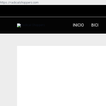
Ir
https://radicalshoppers.com
al
contenido
INICIO
BICI