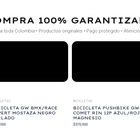
OMPRA 100% GARANTIZA
a toda Colombia • Productos originales • Pago protegido • Atenci
CLETAS
BICICLETAS
CICLETA GW BMX/RACE
BICICLETA PUSHBIKE GW
PERT MOSTAZA NEGRO
COMET RIN 12P AZUL/RO
RLADO
MAGNESIO
,000
$
370,000