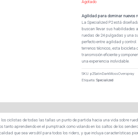
Agotado
Agilidad para dominar nuevos r
La Specialized P2 está diseñad
buscan llevar sus habilidades al
ruedas de 24 pulgadas y una sus
perfecto entre agilidad y control
terrenos técnicos, esta biciclet
transmisión eficiente y compone
una experiencia inolvidable.
SKU:
p2SatinDarkMossOverspray
Etiqueta:
Specialized
 los ciclistas de todas las tallas un punto de partida hacia una vida sobre rue
s tanto aprendiendo en el pumptrack como volando en los saltos de los sendero
 calidad que sea versátil para todos los riders, y que incluya características p