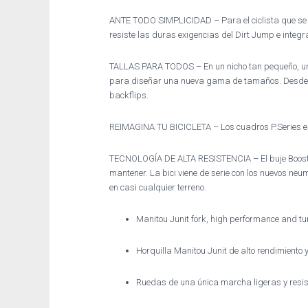
ANTE TODO SIMPLICIDAD – Para el ciclista que se cen
resiste las duras exigencias del Dirt Jump e integra 
TALLAS PARA TODOS – En un nicho tan pequeño, una b
para diseñar una nueva gama de tamaños. Desde un
backflips.
REIMAGINA TU BICICLETA – Los cuadros P.Series est
TECNOLOGÍA DE ALTA RESISTENCIA – El buje Boost en 
mantener. La bici viene de serie con los nuevos neu
en casi cualquier terreno.
Manitou Junit fork, high performance and tu
Horquilla Manitou Junit de alto rendimiento y
Ruedas de una única marcha ligeras y resis