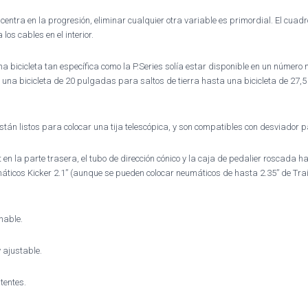
tra en la progresión, eliminar cualquier otra variable es primordial. El cuadro
los cables en el interior.
icicleta tan específica como la P.Series solía estar disponible en un número 
a bicicleta de 20 pulgadas para saltos de tierra hasta una bicicleta de 27,5
án listos para colocar una tija telescópica, y son compatibles con desviador p
la parte trasera, el tubo de dirección cónico y la caja de pedalier roscada hac
máticos Kicker 2.1” (aunque se pueden colocar neumáticos de hasta 2.35” de Trai
nable.
 ajustable.
tentes.