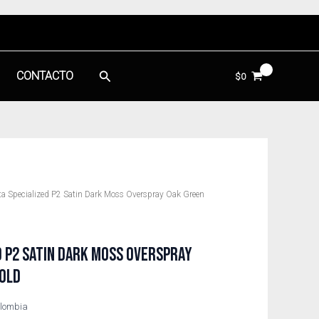
Buscar
CONTACTO
$
0
eta Specialized P2 Satin Dark Moss Overspray Oak Green
D P2 SATIN DARK MOSS OVERSPRAY
GOLD
olombia