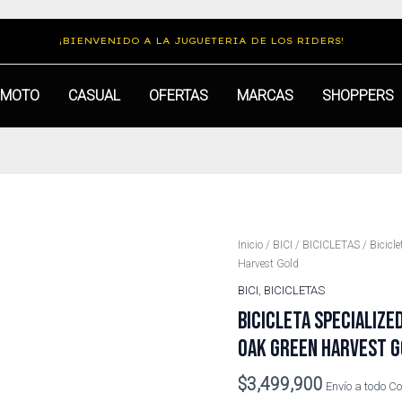
¡BIENVENIDO A LA JUGUETERIA DE LOS RIDERS!
MOTO
CASUAL
OFERTAS
MARCAS
SHOPPERS
Inicio
/
BICI
/
BICICLETAS
/ Bicicl
Harvest Gold
BICI
,
BICICLETAS
BICICLETA SPECIALIZE
OAK GREEN HARVEST 
$
3,499,900
Envío a todo C