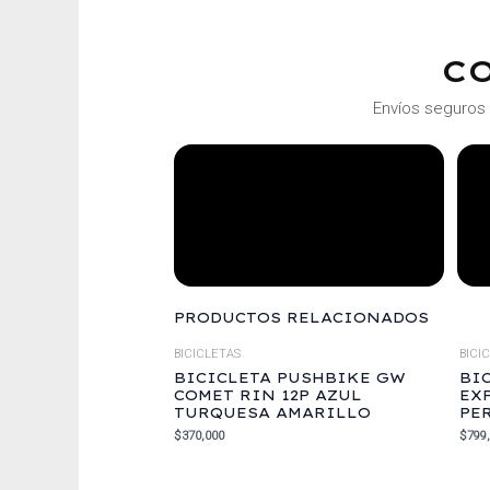
C
Envíos seguros 
PRODUCTOS RELACIONADOS
BICICLETAS
BICI
BICICLETA PUSHBIKE GW
BI
COMET RIN 12P AZUL
EX
TURQUESA AMARILLO
PE
$
370,000
$
799