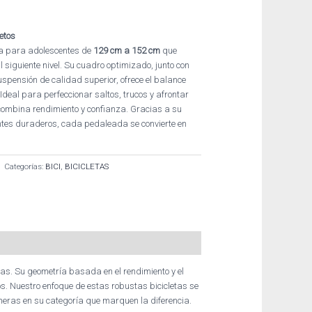
etos
a para adolescentes de
129 cm a 152 cm
que
 siguiente nivel. Su cuadro optimizado, junto con
pensión de calidad superior, ofrece el balance
. Ideal para perfeccionar saltos, trucos y afrontar
a combina rendimiento y confianza. Gracias a su
ntes duraderos, cada pedaleada se convierte en
Categorías:
BICI
,
BICICLETAS
das. Su geometría basada en el rendimiento y el
s. Nuestro enfoque de estas robustas bicicletas se
ioneras en su categoría que marquen la diferencia.