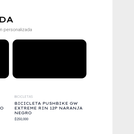
DA
ón personalizada
BICICLETAS
BICICLETA PUSHBIKE GW
JO
EXTREME RIN 12P NARANJA
NEGRO
$
250,000