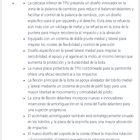
La carcasa inferior de TPU presenta un diseño innovador en la
zona de la palanca de cambios para reducir el balanceo delantero y
facilitar el control de la palanca de cambios, con un diseño
específico para el pie izquierdo y el derecho. Esta área se refuerza
aún más con un vástago de metal y se refuerza en la zona de la
puntera para mayor resistencia al impacto y a la abrasión.
Equipado con un sistema de doble pivote medial y lateral para
mejorar los niveles de flexibilidad y control de precisión.
Diseño específico en la pared lateral medial para mejorar la
sensibilidad, el apoyo y el agarre en la moto, al mismo tiempo que
aumenta la protección y la durabilidad de la bota.
La nueva placa protectora de TPU contorneada para la pantorrilla
ofrece una eficaz resistencia a los impactos.
La flexión principal de la bota se apoya alrededor del tobillo medial
y lateral mediante un sistema de pivote de perfil bajo para una
mayor libertad de movimiento y comodidad del piloto.
La zona de flexión delantera incorpora nuevas e innovadoras
inserciones de amortiguación en la zona del fuelle delantero para
una sujeción progresiva.
El acolchado amortiguador también está estratégicamente situado
en los tobillos y la placa de la espinilla para una mayor absorción
de impactos.
El nuevo diseño del soporte de la correa ofrece la máxima rotación
y funcionalidad, al tiempo que reduce la rotación excesiva.