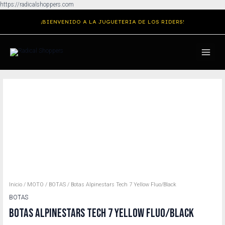
Ir
https://radicalshoppers.com
al
¡BIENVENIDO A LA JUGUETERIA DE LOS RIDERS!
contenido
MAIN
MENU
Botas
Alpinestars
Tech
7
Yellow
Fluo/Black
cantidad
Inicio
/
MOTO
/
BOTAS
/ Botas Alpinestars Tech 7 Yellow Fluo/Black
BOTAS
BOTAS ALPINESTARS TECH 7 YELLOW FLUO/BLACK