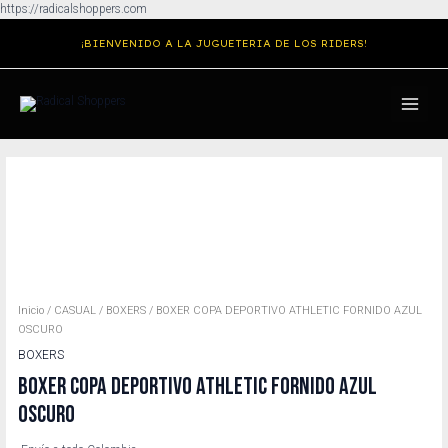
Ir
https://radicalshoppers.com
al
¡BIENVENIDO A LA JUGUETERIA DE LOS RIDERS!
contenido
MAIN
MENU
Inicio
/
CASUAL
/
BOXERS
/ BOXER COPA DEPORTIVO ATHLETIC FORNIDO AZUL
OSCURO
BOXERS
BOXER COPA DEPORTIVO ATHLETIC FORNIDO AZUL
OSCURO