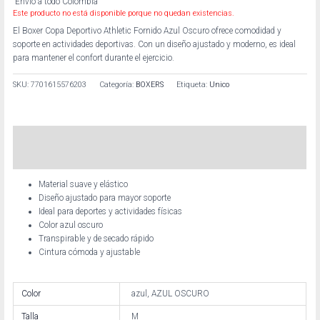
Envío a todo Colombia
Este producto no está disponible porque no quedan existencias.
El Boxer Copa Deportivo Athletic Fornido Azul Oscuro ofrece comodidad y
soporte en actividades deportivas. Con un diseño ajustado y moderno, es ideal
para mantener el confort durante el ejercicio.
SKU:
7701615576203
Categoría:
BOXERS
Etiqueta:
Unico
Descripción
Información adicional
Material suave y elástico
Diseño ajustado para mayor soporte
Ideal para deportes y actividades físicas
Color azul oscuro
Transpirable y de secado rápido
Cintura cómoda y ajustable
Color
azul, AZUL OSCURO
Talla
M