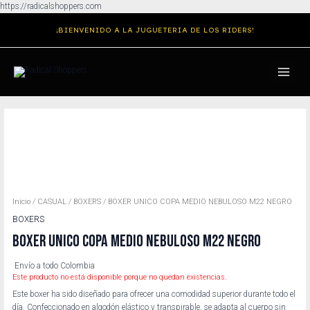
Ir
https://radicalshoppers.com
al
¡BIENVENIDO A LA JUGUETERIA DE LOS RIDERS!
contenido
MAIN
MENU
Inicio
/
CASUAL
/
BOXERS
/ BOXER UNICO COPA MEDIO NEBULOSO M22 NEGRO
BOXERS
BOXER UNICO COPA MEDIO NEBULOSO M22 NEGRO
Envío a todo Colombia
Este producto no está disponible porque no quedan existencias.
Este boxer ha sido diseñado para ofrecer una comodidad superior durante todo el
día. Confeccionado en algodón elástico y transpirable, se adapta al cuerpo sin