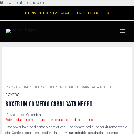
Ir
https://radicalshoppers.com
al
¡BIENVENIDO A LA JUGUETERIA DE LOS RIDERS!
contenido
MAIN
MENU
Inicio
/
CASUAL
/
BOXERS
/ BÓXER UNICO MEDIO CABALGATA NEGRO
BOXERS
BÓXER UNICO MEDIO CABALGATA NEGRO
Envío a todo Colombia
Este producto no está disponible porque no quedan existencias.
Este boxer ha sido diseñado para ofrecer una comodidad superior durante todo el
día. Confeccionado en algodón elástico y transpirable, se adapta al cuerpo sin