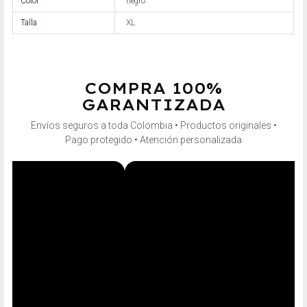
Color
negro
Talla
XL
COMPRA 100%
GARANTIZADA
Envíos seguros a toda Colombia • Productos originales •
Pago protegido • Atención personalizada