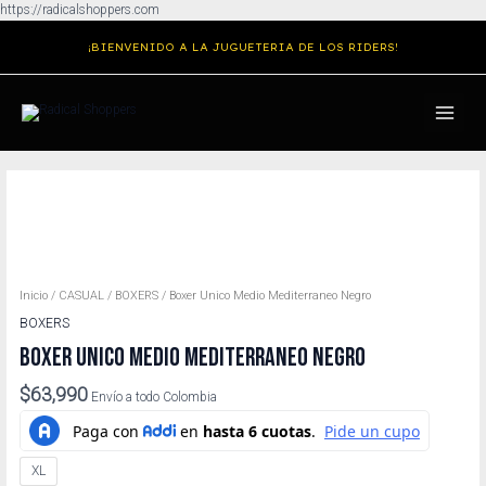
Ir
https://radicalshoppers.com
al
¡BIENVENIDO A LA JUGUETERIA DE LOS RIDERS!
contenido
MAIN
MENU
Boxer
Unico
Medio
Mediterraneo
Negro
cantidad
Inicio
/
CASUAL
/
BOXERS
/ Boxer Unico Medio Mediterraneo Negro
BOXERS
BOXER UNICO MEDIO MEDITERRANEO NEGRO
$
63,990
Envío a todo Colombia
XL