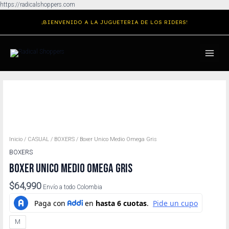
Ir
https://radicalshoppers.com
al
¡BIENVENIDO A LA JUGUETERIA DE LOS RIDERS!
contenido
MAIN
MENU
Boxer
Unico
Medio
Omega
Gris
cantidad
Inicio
/
CASUAL
/
BOXERS
/ Boxer Unico Medio Omega Gris
BOXERS
BOXER UNICO MEDIO OMEGA GRIS
$
64,990
Envío a todo Colombia
M