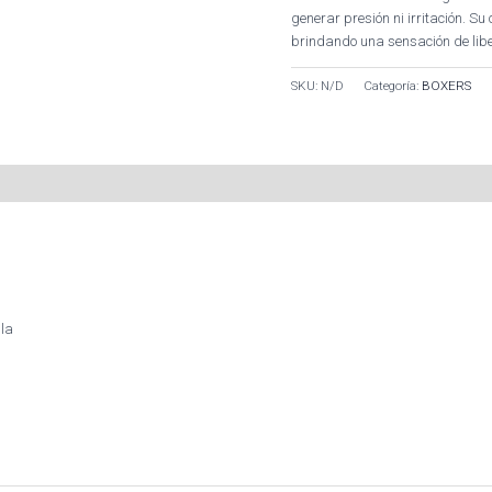
generar presión ni irritación. S
brindando una sensación de libe
SKU:
N/D
Categoría:
BOXERS
lla