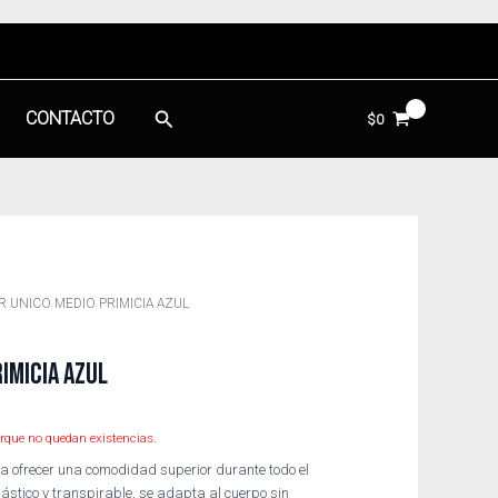
Buscar
CONTACTO
$
0
R UNICO MEDIO PRIMICIA AZUL
IMICIA AZUL
rque no quedan existencias.
a ofrecer una comodidad superior durante todo el
ástico y transpirable, se adapta al cuerpo sin