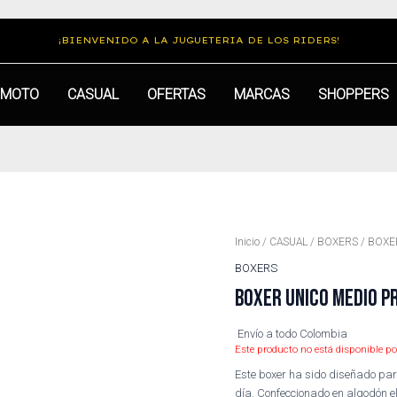
¡BIENVENIDO A LA JUGUETERIA DE LOS RIDERS!
MOTO
CASUAL
OFERTAS
MARCAS
SHOPPERS
Inicio
/
CASUAL
/
BOXERS
/ BOXE
BOXERS
BOXER UNICO MEDIO PR
Envío a todo Colombia
Este producto no está disponible po
Este boxer ha sido diseñado par
día. Confeccionado en algodón el