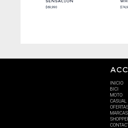
SENSACION
WH
$
69,990
$
74,
ACC
INICIO
BICI
MOTO
CASUAL
OFERTA
MARCAS
SHOPPE
CONTAC