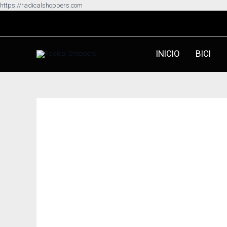
Ir
https://radicalshoppers.com
al
contenido
INICIO
BICI