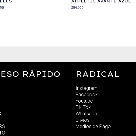
EELS
ATHLETIC AVANTE AZUL
990
$
84,990
ESO RÁPIDO
RADICAL
Instagram
Facebook
Youtube
Tik Tok
S
Whatsapp
Envios
RS
Medios de Pago
TO