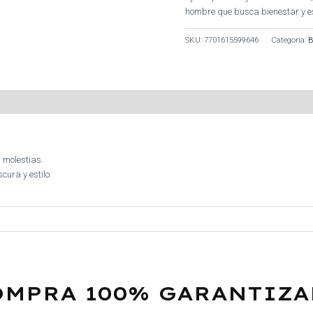
hombre que busca bienestar y es
SKU:
7701615599646
Categoría:
n molestias.
cura y estilo.
OMPRA 100% GARANTIZA