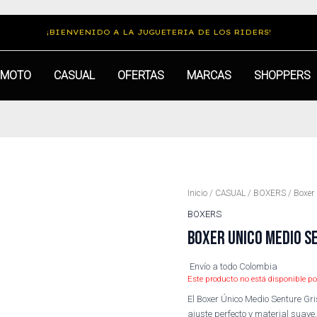
¡BIENVENIDO A LA JUGUETERIA DE LOS RIDERS!
MOTO
CASUAL
OFERTAS
MARCAS
SHOPPERS
Inicio
/
CASUAL
/
BOXERS
/ Boxer 
BOXERS
BOXER UNICO MEDIO S
Envío a todo Colombia
Este producto no está disponible po
El Boxer Único Medio Senture Gr
ajuste perfecto y material suave, 