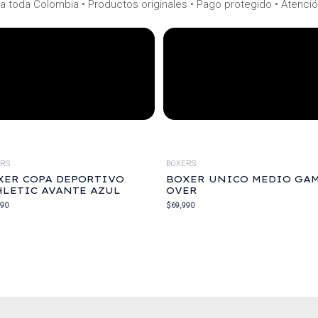
a toda Colombia • Productos originales • Pago protegido • Atenci
ERS
BOXERS
XER COPA DEPORTIVO
BOXER UNICO MEDIO GA
HLETIC AVANTE AZUL
OVER
990
$
69,990