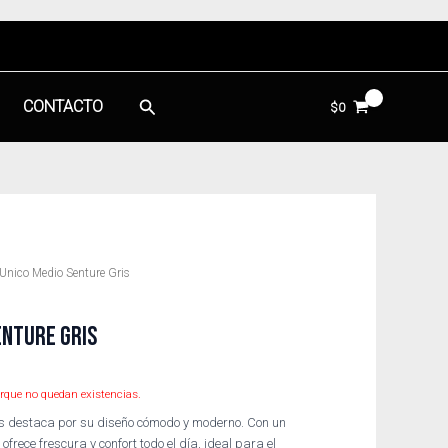
Buscar
CONTACTO
$
0
Unico Medio Senture Gris
ENTURE GRIS
rque no quedan existencias.
is destaca por su diseño cómodo y moderno. Con un
ofrece frescura y confort todo el día, ideal para el