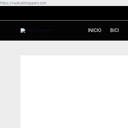
Ir
https://radicalshoppers.com
al
contenido
INICIO
BICI