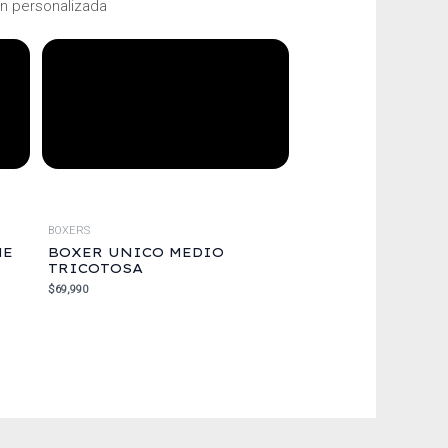
ón personalizada
BOXERS
ME
BOXER UNICO MEDIO
TRICOTOSA
$
69,990