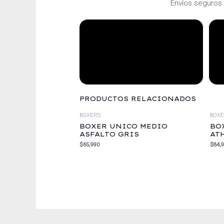
Envíos seguros 
PRODUCTOS RELACIONADOS
BOXERS
BOX
BOXER UNICO MEDIO
BO
ASFALTO GRIS
AT
$
65,990
$
84,