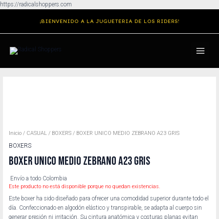
Ir
https://radicalshoppers.com
al
¡BIENVENIDO A LA JUGUETERIA DE LOS RIDERS!
contenido
MAIN
MENU
Inicio
/
CASUAL
/
BOXERS
/ BOXER UNICO MEDIO ZEBRANO A23 GRIS
BOXERS
BOXER UNICO MEDIO ZEBRANO A23 GRIS
Envío a todo Colombia
Este producto no está disponible porque no quedan existencias.
Este boxer ha sido diseñado para ofrecer una comodidad superior durante todo el
día. Confeccionado en algodón elástico y transpirable, se adapta al cuerpo sin
generar presión ni irritación. Su cintura anatómica y costuras planas evitan