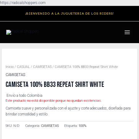
Ir
https://radicalshoppers.com
al
¡BIENVENIDO A LA JUGUETERIA DE LOS RIDERS!
contenido
MAIN
MENU
Inicio
/
CASUAL
/
CAMISETAS
/ CAMISETA 100% BB33 Repeat Shirt White
CAMISETAS
CAMISETA 100% BB33 REPEAT SHIRT WHITE
Envío a todo Colombia
Este producto no está disponible porque no quedan existencias.
Camiseta suave y personalizada con el ajuste y corte adecuados, diseñada para
brindar comodidad y estilo.
SKU:
N/D
Categoría:
CAMISETAS
Etiqueta:
100%