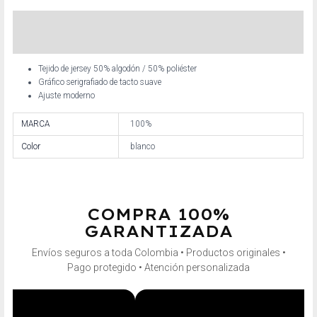
Descripción
Información adicional
Tejido de jersey 50% algodón / 50% poliéster
Gráfico serigrafiado de tacto suave
Ajuste moderno
MARCA
100%
Color
blanco
COMPRA 100%
GARANTIZADA
Envíos seguros a toda Colombia • Productos originales •
Pago protegido • Atención personalizada