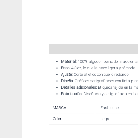
Descripción
Información adicional
Material:
100% algodón peinado hilado en an
Peso:
4.3 oz, lo que la hace ligera y cómoda.
Ajuste:
Corte atlético con cuello redondo.
Diseño:
Gráficos serigrafiados con tinta plas
Detalles adicionales:
Etiqueta tejida en la 
Fabricación:
Diseñada y serigrafiada en lo
MARCA
Fasthouse
Color
negro