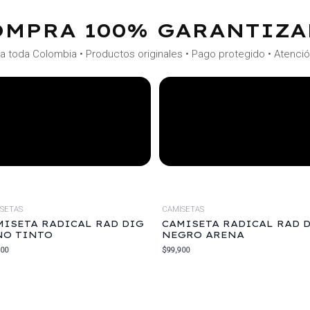
OMPRA 100% GARANTIZA
a toda Colombia • Productos originales • Pago protegido • Atenci
SETAS
CAMISETAS
MISETA RADICAL RAD DIG
CAMISETA RADICAL RAD 
NO TINTO
NEGRO ARENA
900
$
99,900