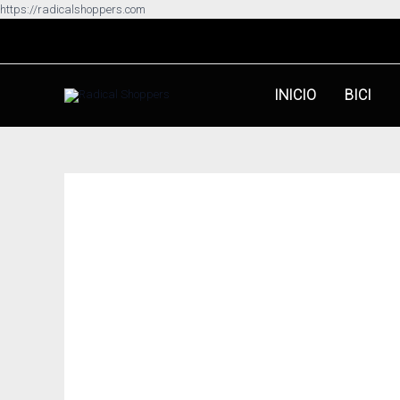
Ir
https://radicalshoppers.com
al
contenido
INICIO
BICI