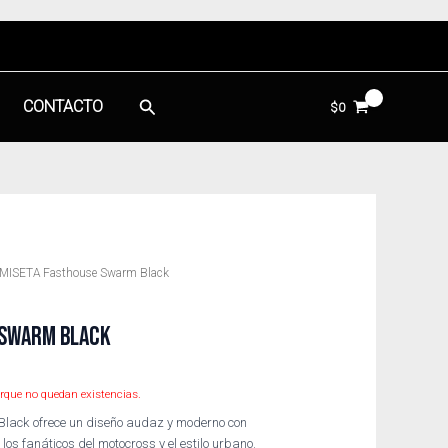
Buscar
CONTACTO
$
0
MISETA Fasthouse Swarm Black
 SWARM BLACK
rque no quedan existencias.
lack ofrece un diseño audaz y moderno con
los fanáticos del motocross y el estilo urbano.