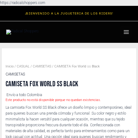
Ir
https://radicalshoppers.com
al
¡BIENVENIDO A LA JUGUETERIA DE LOS RIDERS!
contenido
MAIN
MENU
Inicio
/
CASUAL
/
CAMISETAS
/ CAMISETA Fox World ss Black
CAMISETAS
CAMISETA FOX WORLD SS BLACK
Envío a todo Colombia
Este producto no está disponible porque no quedan existencias.
La camiseta Fox World SS Black ofrece un diseño limpio y contemporáneo, ideal
para quienes buscan una prenda cómoda y funcional. Su color negro y estilo
minimalista la hacen versátil para cualquier ocasión, mientras que su tejido
transpirable proporciona frescura durante todo el día. Confeccionada con
materiales de alta calidad, es perfecta tanto para entrenamientos como para un
look casual con actitud. Una opción ideal para quienes buscan rendimiento y