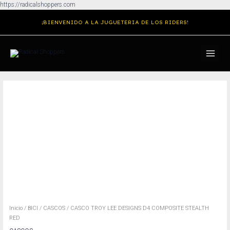
Ir
https://radicalshoppers.com
al
¡BIENVENIDO A LA JUGUETERIA DE LOS RIDERS!
contenido
MAIN
MENU
Inicio
/
BICI
/
CASCOS
/ CASCO TROY LEE DESIGNS D4 COMPOSITE STEALTH
RED