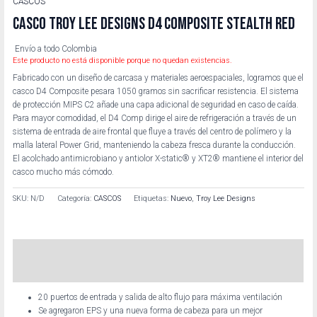
CASCOS
CASCO TROY LEE DESIGNS D4 COMPOSITE STEALTH RED
Envío a todo Colombia
Este producto no está disponible porque no quedan existencias.
Fabricado con un diseño de carcasa y materiales aeroespaciales, logramos que el
casco D4 Composite pesara 1050 gramos sin sacrificar resistencia. El sistema
de protección MIPS C2 añade una capa adicional de seguridad en caso de caída.
Para mayor comodidad, el D4 Comp dirige el aire de refrigeración a través de un
sistema de entrada de aire frontal que fluye a través del centro de polímero y la
malla lateral Power Grid, manteniendo la cabeza fresca durante la conducción.
El acolchado antimicrobiano y antiolor X-static® y XT2® mantiene el interior del
casco mucho más cómodo.
SKU:
N/D
Categoría:
CASCOS
Etiquetas:
Nuevo
,
Troy Lee Designs
Descripción
Información adicional
20 puertos de entrada y salida de alto flujo para máxima ventilación
Se agregaron EPS y una nueva forma de cabeza para un mejor