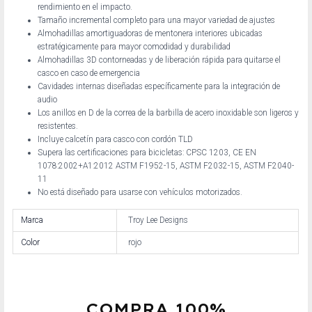
rendimiento en el impacto.
Tamaño incremental completo para una mayor variedad de ajustes
Almohadillas amortiguadoras de mentonera interiores ubicadas
estratégicamente para mayor comodidad y durabilidad
Almohadillas 3D contorneadas y de liberación rápida para quitarse el
casco en caso de emergencia
Cavidades internas diseñadas específicamente para la integración de
audio
Los anillos en D de la correa de la barbilla de acero inoxidable son ligeros y
resistentes.
Incluye calcetín para casco con cordón TLD
Supera las certificaciones para bicicletas: CPSC 1203, CE EN
1078:2002+A1:2012 ASTM F1952-15, ASTM F2032-15, ASTM F2040-
11
No está diseñado para usarse con vehículos motorizados.
Marca
Troy Lee Designs
Color
rojo
COMPRA 100%