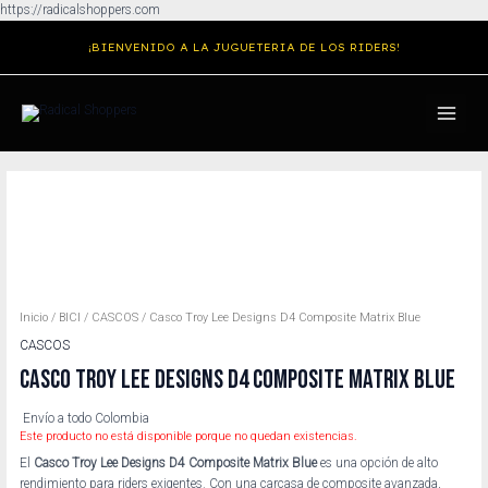
Ir
https://radicalshoppers.com
al
¡BIENVENIDO A LA JUGUETERIA DE LOS RIDERS!
contenido
MAIN
MENU
Inicio
/
BICI
/
CASCOS
/ Casco Troy Lee Designs D4 Composite Matrix Blue
CASCOS
CASCO TROY LEE DESIGNS D4 COMPOSITE MATRIX BLUE
Envío a todo Colombia
Este producto no está disponible porque no quedan existencias.
El
Casco Troy Lee Designs D4 Composite Matrix Blue
es una opción de alto
rendimiento para riders exigentes. Con una carcasa de composite avanzada,