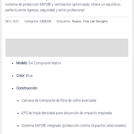
sistema de protección MIPS® y ventilación optimizada, ofrece un equilibrio
perfecto entre ligereza, seguridad y estilo profesional.
SKU:
N/D
Categoría:
CASCOS
Etiquetas:
Nuevo
,
Troy Lee Designs
Descripción
Información adicional
Modelo:
D4 Composite Matrix
Color:
Blue
Construcción:
Carcasa de composite de fibra de vidrio avanzada
EPS de triple densidad para absorción de impacto mejorada
Sistema MIPS® integrado (protección contra impactos rotacionales)