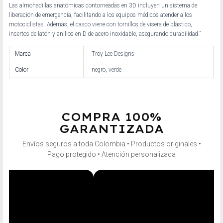
Las almohadillas anatómicas contorneadas en 3D incluyen un sistema de
liberación de emergencia, facilitando a los equipos médicos atender a los
motociclistas. Además, el casco viene con tornillos de visera de plástico,
insertos de latón y anillos en D de acero inoxidable, asegurando durabilidad.”
Marca
Troy Lee Designs
Color
negro, verde
COMPRA 100%
GARANTIZADA
Envíos seguros a toda Colombia • Productos originales •
Pago protegido • Atención personalizada