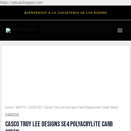
Ir
https://radicalshoppers.com
al
¡BIENVENIDO A LA JUGUETERIA DE LOS RIDERS!
contenido
MAIN
MENU
Inicio
/
MOTO
/
CASCOS
/ Casco Troy Lee Designs Se4 Polyacrylite Carb Green
CASCOS
CASCO TROY LEE DESIGNS SE4 POLYACRYLITE CARB