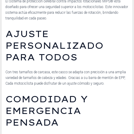
El sistema de protección cerebral contra impactos rotacionales MIPS® está
diseñado para ofrecer una seguridad superior a los motociclistas. Este innovador
sistema actúa eficazmente para reducir las fuerzas de rotación, brindando
tranquilidad en cada paseo.
AJUSTE
PERSONALIZADO
PARA TODOS
Con tres tamaños de carcasa, este casco se adapta con precisión a una amplia
variedad de tamaños de cabeza y edades. Gracias a su barra de mentón de EPP,
Cada motociclista puede disfrutar de un ajuste cómodo y seguro.
COMODIDAD Y
EMERGENCIA
PENSADA