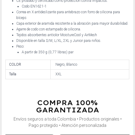
CE probado y certificado como protección contra impactos:
Codo EN1621-1
Correa en X antideslizante para antebrazo con forro de silicona para
bíceps
Capa exterior de aramida resistente a la abrasión para mayor durabilidad.
Agarre de codo con estampado de silicona.
Tejidos absorbentes antiolor MoistureCool y AirMesh
DIsponible en talla S/M, L/XL, 2XL y Junior para niños.
Peso:
A partir de 350 g (0,77 libras) par
COLOR
Negro, Blanco
Talla
XXL
COMPRA 100%
GARANTIZADA
Envíos seguros a toda Colombia • Productos originales •
Pago protegido • Atención personalizada