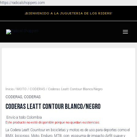
Ir
https://radicalshoppers.com
al
¡BIENVENIDO A LA JUGUETERIA DE LOS RIDERS!
contenido
MAIN
MENU
Inicio
/
MOTO
/
CODERAS
/ Coderas Leatt Contour Blanco/Negro
CODERAS
,
CODERAS
CODERAS LEATT CONTOUR BLANCO/NEGRO
Envío a todo Colombia
Este producto no está disponible porque no quedan existencias.
La Codera Leatt Countour en bicicletas y motos es de uso para deportes como el
BMX, bicicross, Moto, Enduro, MTB, con esspuma de impacto Airfit suave y