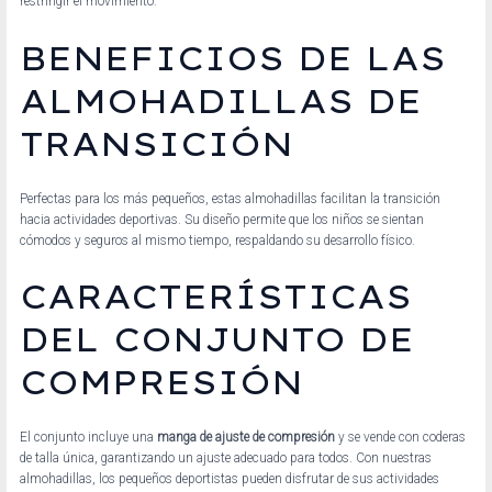
restringir el movimiento.
BENEFICIOS DE LAS
ALMOHADILLAS DE
TRANSICIÓN
Perfectas para los más pequeños, estas almohadillas facilitan la transición
hacia actividades deportivas. Su diseño permite que los niños se sientan
cómodos y seguros al mismo tiempo, respaldando su desarrollo físico.
CARACTERÍSTICAS
DEL CONJUNTO DE
COMPRESIÓN
El conjunto incluye una
manga de ajuste de compresión
y se vende con coderas
de talla única, garantizando un ajuste adecuado para todos. Con nuestras
almohadillas, los pequeños deportistas pueden disfrutar de sus actividades