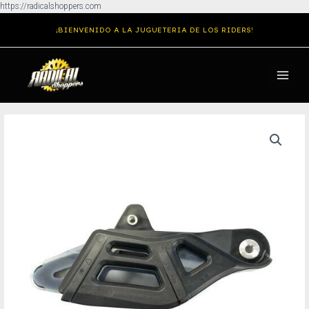
Ir
https://radicalshoppers.com
al
¡BIENVENIDO A LA JUGUETERIA DE LOS RIDERS!
contenido
MAIN
MENU