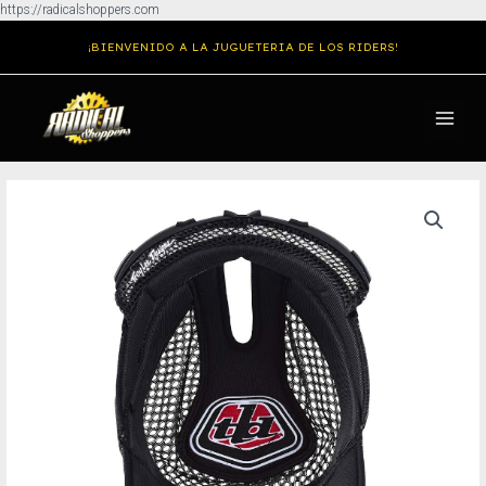
Ir
https://radicalshoppers.com
al
¡BIENVENIDO A LA JUGUETERIA DE LOS RIDERS!
contenido
MAIN
MENU