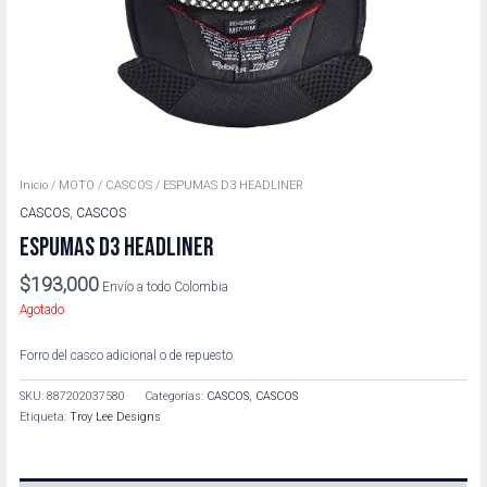
Inicio
/
MOTO
/
CASCOS
/ ESPUMAS D3 HEADLINER
CASCOS
,
CASCOS
ESPUMAS D3 HEADLINER
$
193,000
Envío a todo Colombia
Agotado
Forro del casco adicional o de repuesto
SKU:
887202037580
Categorías:
CASCOS
,
CASCOS
Etiqueta:
Troy Lee Designs