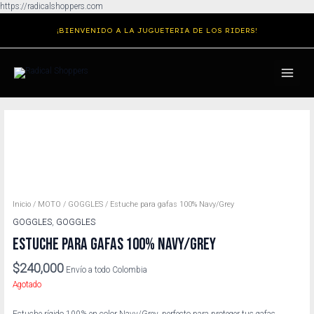
Ir
https://radicalshoppers.com
al
¡BIENVENIDO A LA JUGUETERIA DE LOS RIDERS!
contenido
MAIN
MENU
Inicio
/
MOTO
/
GOGGLES
/ Estuche para gafas 100% Navy/Grey
GOGGLES
,
GOGGLES
ESTUCHE PARA GAFAS 100% NAVY/GREY
$
240,000
Envío a todo Colombia
Agotado
Estuche rígido 100% en color Navy/Grey, perfecto para proteger tus gafas