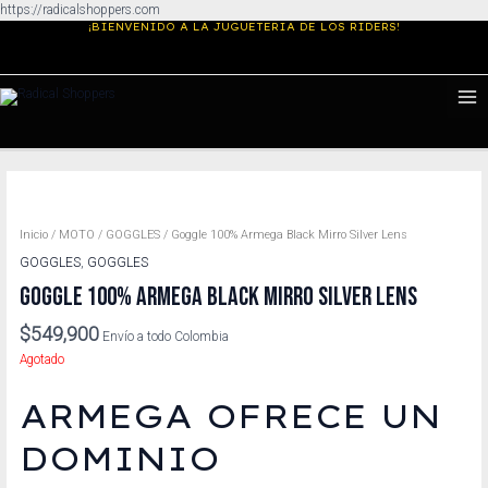
Ir
https://radicalshoppers.com
¡BIENVENIDO A LA JUGUETERIA DE LOS RIDERS!
al
contenido
MA
ME
Inicio
/
MOTO
/
GOGGLES
/ Goggle 100% Armega Black Mirro Silver Lens
GOGGLES
,
GOGGLES
GOGGLE 100% ARMEGA BLACK MIRRO SILVER LENS
$
549,900
Envío a todo Colombia
Agotado
ARMEGA OFRECE UN
DOMINIO