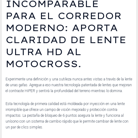
INCOMPARABLE
PARA EL CORREDOR
MODERNO: APORTA
CLARIDAD DE LENTE
ULTRA HD AL
MOTOCROSS.
Experimente una definición y una sutileza nunca antes vistas a través de la lente
de unas gafas. Agregue a eso nuestra tecnología patentada de lentes que mejoran
el contraste HiPER y sentirá la profundidad del terreno mientras lo domina.
Esta tecnología de primera calidad está moldeada por inyección en una lente
irrompible que ofrece un campo de visión mejorado y protección contra
impactos. La pestaña de bloqueo de 6 puntos asegura la lente y funciona al
unísono con un sistema de cambio rápido que le permite cambiar de lente con
un par de clics simples.