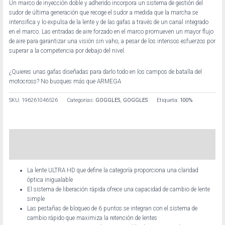
Un marco de inyección doble y adherido incorpora un sistema de gestión del
sudor de última generación que recoge el sudor a medida que la marcha se
intensifica y lo expulsa de la lente y de las gafas a través de un canal integrado
en el marco. Las entradas de aire forzado en el marco promueven un mayor flujo
de aire para garantizar una visión sin vaho, a pesar de los intensos esfuerzos por
superar a la competencia por debajo del nivel.
¿Quieres unas gafas diseñadas para darlo todo en los campos de batalla del
motocross? No busques más que ARMEGA
SKU:
196261046526
Categorías:
GOGGLES
,
GOGGLES
Etiqueta:
100%
Descripción
Información adicional
La lente ULTRA HD que define la categoría proporciona una claridad
óptica inigualable
El sistema de liberación rápida ofrece una capacidad de cambio de lente
simple
Las pestañas de bloqueo de 6 puntos se integran con el sistema de
cambio rápido que maximiza la retención de lentes