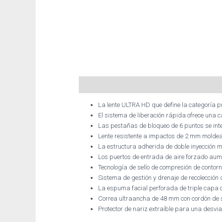
Descripción
Información adicional
La lente ULTRA HD que define la categoría p
El sistema de liberación rápida ofrece una 
Las pestañas de bloqueo de 6 puntos se int
Lente resistente a impactos de 2 mm moldea
La estructura adherida de doble inyección m
Los puertos de entrada de aire forzado aum
Tecnología de sello de compresión de contor
Sistema de gestión y drenaje de recolección
La espuma facial perforada de triple capa co
Correa ultraancha de 48 mm con cordón de 
Protector de nariz extraíble para una desvi