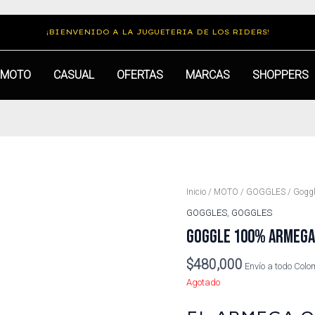
¡BIENVENIDO A LA JUGUETERIA DE LOS RIDERS!
MOTO
CASUAL
OFERTAS
MARCAS
SHOPPERS
Inicio
/
MOTO
/
GOGGLES
/ Goggl
GOGGLES
,
GOGGLES
GOGGLE 100% ARMEGA 
$
480,000
Envío a todo Col
Agotado