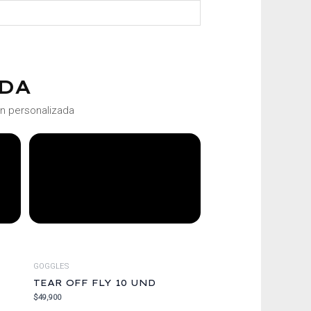
DA
ón personalizada
GOGGLES
TEAR OFF FLY 10 UND
$
49,900