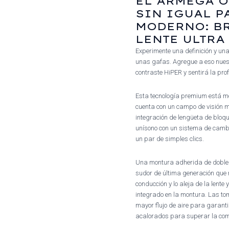
EL ARMEGA 
SIN IGUAL P
MODERNO: B
LENTE ULTRA
Experimente una definición y una
unas gafas. Agregue a eso nuest
contraste HiPER y sentirá la pr
Esta tecnología premium está mo
cuenta con un campo de visión m
integración de lengüeta de bloqu
unísono con un sistema de cambi
un par de simples clics.
Una montura adherida de doble i
sudor de última generación que r
conducción y lo aleja de la lente
integrado en la montura. Las t
mayor flujo de aire para garanti
acalorados para superar la comp