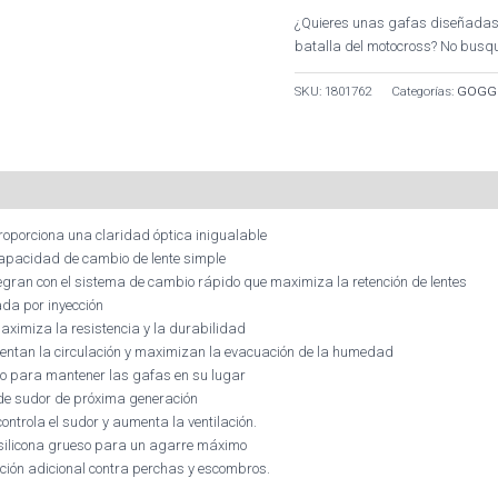
¿Quieres unas gafas diseñadas
batalla del motocross? No bus
SKU:
1801762
Categorías:
GOGG
roporciona una claridad óptica inigualable
capacidad de cambio de lente simple
egran con el sistema de cambio rápido que maximiza la retención de lentes
da por inyección
aximiza la resistencia y la durabilidad
entan la circulación y maximizan la evacuación de la humedad
no para mantener las gafas en su lugar
 de sudor de próxima generación
ntrola el sudor y aumenta la ventilación.
silicona grueso para un agarre máximo
ación adicional contra perchas y escombros.