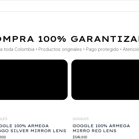
OMPRA 100% GARANTIZA
a toda Colombia • Productos originales • Pago protegido • Atenci
GLES
GOGGLES
GGLE 100% ARMEGA
GOGGLE 100% ARMEGA
GGO SILVER MIRROR LENS
MIRRO RED LENS
,900
$
549,900