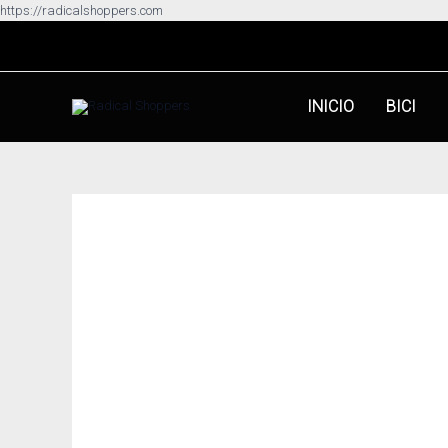
Ir
https://radicalshoppers.com
al
contenido
INICIO
BICI