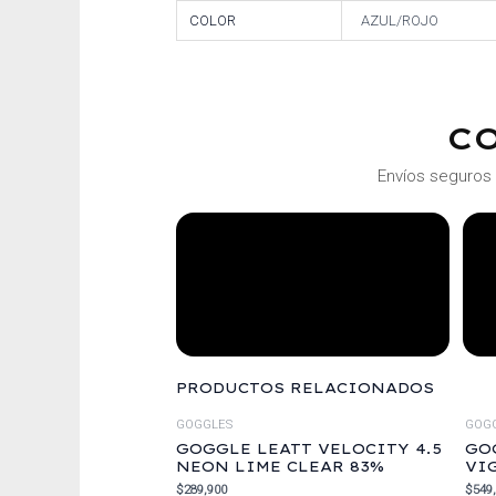
COLOR
AZUL/ROJO
C
Envíos seguros 
PRODUCTOS RELACIONADOS
GOGGLES
GOG
GOGGLE LEATT VELOCITY 4.5
GO
NEON LIME CLEAR 83%
VI
$
289,900
$
549