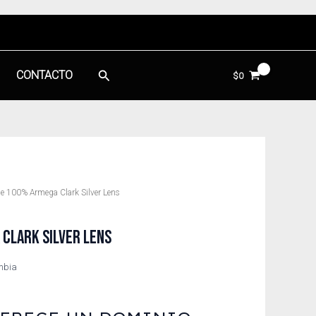
Buscar
CONTACTO
$
0
e 100% Armega Clark Silver Lens
CLARK SILVER LENS
ombia