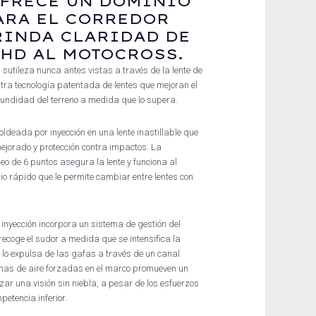
OFRECE UN DOMINIO
ARA EL CORREDOR
RINDA CLARIDAD DE
 HD AL MOTOCROSS.
 sutileza nunca antes vistas a través de la lente de
ra tecnología patentada de lentes que mejoran el
ofundidad del terreno a medida que lo supera.
ldeada por inyección en una lente inastillable que
ejorado y protección contra impactos. La
eo de 6 puntos asegura la lente y funciona al
o rápido que le permite cambiar entre lentes con
nyección incorpora un sistema de gestión del
ecoge el sudor a medida que se intensifica la
 y lo expulsa de las gafas a través de un canal
omas de aire forzadas en el marco promueven un
zar una visión sin niebla, a pesar de los esfuerzos
etencia inferior.