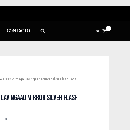
Buscar
CONTACTO
$
0
e 100% Armega Lavingaad Mirror Silver Flash Lens
LAVINGAAD MIRROR SILVER FLASH
ombia