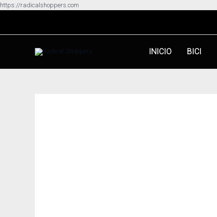
Ir
https://radicalshoppers.com
al
contenido
INICIO
BICI