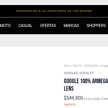
¡BIENVENIDO A LA JUGUETERIA DE LOS RIDERS!
MOTO
CASUAL
OFERTAS
MARCAS
SHOPPERS
Inicio
/
MOTO
/
GOGGLES
/ Goggl
GOGGLES
,
GOGGLES
GOGGLE 100% ARMEGA 
LENS
$
549,900
Envío a todo Col
Agotado