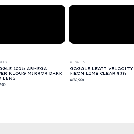
GLES
GOGGLES
GGLE 100% ARMEGA
GOGGLE LEATT VELOCITY 
PER KLOUG MIRROR DARK
NEON LIME CLEAR 83%
D LENS
$
289,900
,900