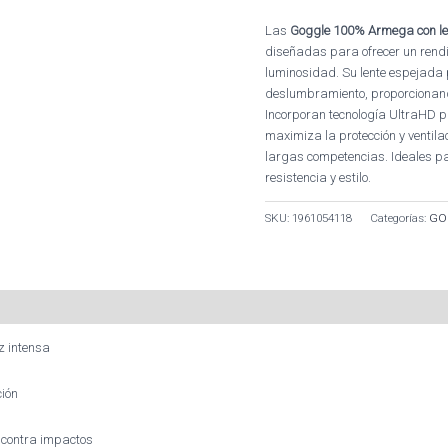
Las
Goggle 100% Armega con len
diseñadas para ofrecer un rendi
luminosidad. Su lente espejada 
deslumbramiento, proporcionando
Incorporan tecnología UltraHD pa
maximiza la protección y ventilac
largas competencias. Ideales par
resistencia y estilo.
SKU:
1961054118
Categorías:
GO
z intensa
ción
 contra impactos