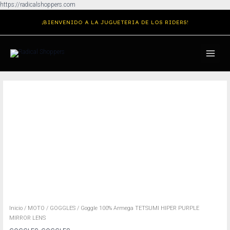
Ir
https://radicalshoppers.com
al
¡BIENVENIDO A LA JUGUETERIA DE LOS RIDERS!
contenido
MAIN
MENU
Goggle
100%
Armega
TETSUMI
HIPER
PURPLE
MIRROR
LENS
cantidad
Inicio
/
MOTO
/
GOGGLES
/ Goggle 100% Armega TETSUMI HIPER PURPLE
MIRROR LENS