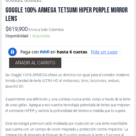
GOGGLES
,
GOGGLES
GOGGLE 100% ARMEGA TETSUMI HIPER PURPLE MIRROR
LENS
$
619,900
Envío a todo Colombia
Disponibilidad:
1 disponibles
AÑADIR AL CARRITO
las Goggle 100% ARMEGA ofrece un dominio sin igual para el corredor moderno:
brinda claridad de lente ULTRA HD al motocross, bmx, biciccross, enduro,
downhil Dh.
Experimente una definición y una sutileza nunca antes vistas a través de la lente
de unas gafas. Agregue a eso nuestra tecnología patentada de lentes que mejoran
el contraste HiPER y sentirá la profundidad del terreno a medida que lo supera.
Esta tecnología premium está moldeada por inyección en una lente inastillable
que cuenta con un campo de visión mejorado y protección contra impactos. La
integración de lengüeta de bloqueo de 6 puntos asegura la lente y funciona al