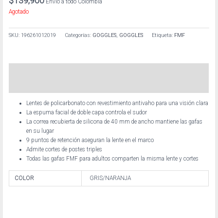
$
139,900
Envío a todo Colombia
Agotado
SKU:
196261012019
Categorías:
GOGGLES
,
GOGGLES
Etiqueta:
FMF
Descripción
Información adicional
Lentes de policarbonato con revestimiento antivaho para una visión clara
La espuma facial de doble capa controla el sudor
La correa recubierta de silicona de 40 mm de ancho mantiene las gafas
en su lugar
9 puntos de retención aseguran la lente en el marco
Admite cortes de postes triples
Todas las gafas FMF para adultos comparten la misma lente y cortes
COLOR
GRIS/NARANJA