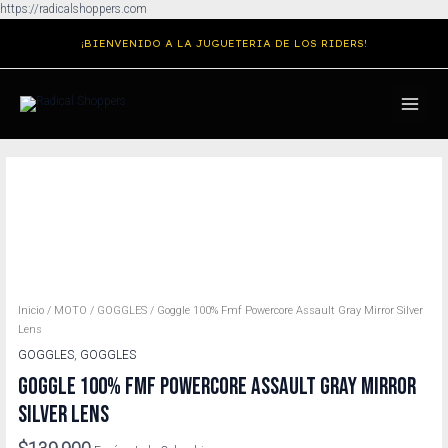
Ir
https://radicalshoppers.com
al
¡BIENVENIDO A LA JUGUETERIA DE LOS RIDERS!
contenido
MAIN
MENU
Inicio
/
MOTO
/
GOGGLES
/ Goggle 100% Fmf Powercore Assault Gray Mirror Silver
Lens
GOGGLES
,
GOGGLES
GOGGLE 100% FMF POWERCORE ASSAULT GRAY MIRROR
SILVER LENS