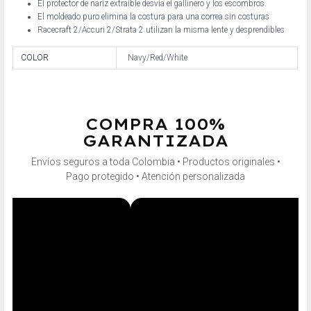
El protector de nariz extraíble desvía el gallinero y los escombros.
El moldeado puro elimina la costura para una correa sin costuras
Racecraft 2/Accuri 2/Strata 2 utilizan la misma lente y desprendibles
COLOR
Navy/Red/White
COMPRA 100%
GARANTIZADA
Envíos seguros a toda Colombia • Productos originales •
Pago protegido • Atención personalizada