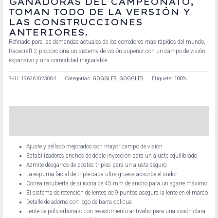
GANADORAS DEL CAMPEONATO,
TOMAN TODO DE LA VERSIÓN Y
LAS CONSTRUCCIONES
ANTERIORES.
Refinado para las demandas actuales de los corredores más rápidos del mundo,
Racecraft 2 proporciona un sistema de visión superior con un campo de visión
expansivo y una comodidad inigualable.
SKU:
196261023084
Categorías:
GOGGLES
,
GOGGLES
Etiqueta:
100%
Descripción
Información adicional
Ajuste y sellado mejorados con mayor campo de visión
Estabilizadores anchos de doble inyección para un ajuste equilibrado
Admite desgarros de postes triples para un ajuste seguro
La espuma facial de triple capa ultra gruesa absorbe el sudor
Correa recubierta de silicona de 45 mm de ancho para un agarre máximo
El sistema de retención de lentes de 9 puntos asegura la lente en el marco
Detalle de adorno con logo de barra oblicua
Lente de policarbonato con revestimiento antivaho para una visión clara