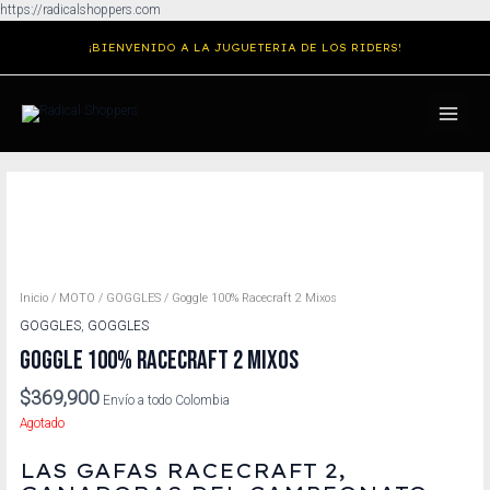
Ir
https://radicalshoppers.com
al
¡BIENVENIDO A LA JUGUETERIA DE LOS RIDERS!
contenido
MAIN
MENU
Inicio
/
MOTO
/
GOGGLES
/ Goggle 100% Racecraft 2 Mixos
GOGGLES
,
GOGGLES
GOGGLE 100% RACECRAFT 2 MIXOS
$
369,900
Envío a todo Colombia
Agotado
LAS GAFAS RACECRAFT 2,