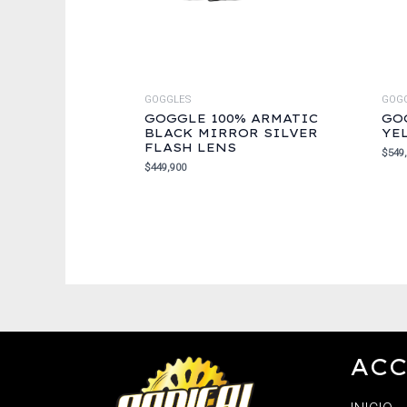
GOGGLES
GOG
GOGGLE 100% ARMATIC
GO
BLACK MIRROR SILVER
YE
FLASH LENS
$
549
$
449,900
ACC