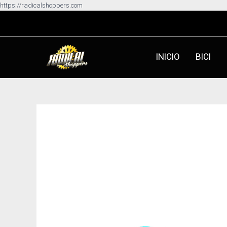
Ir
https://radicalshoppers.com
al
contenido
INICIO
BICI