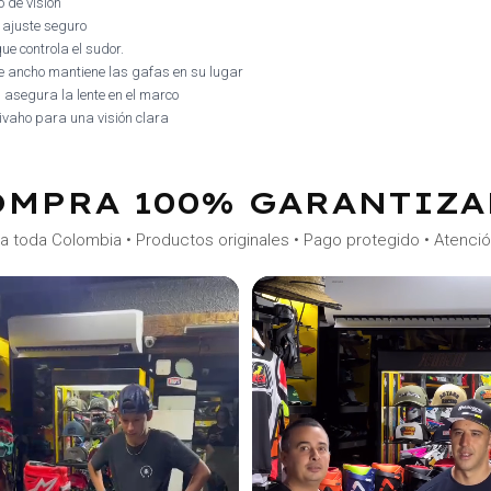
 de visión
 ajuste seguro
e controla el sudor.
de ancho mantiene las gafas en su lugar
s asegura la lente en el marco
tivaho para una visión clara
OMPRA 100% GARANTIZA
a toda Colombia • Productos originales • Pago protegido • Atenci