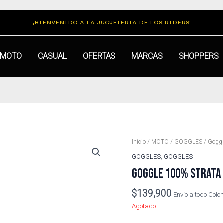
¡BIENVENIDO A LA JUGUETERIA DE LOS RIDERS!
MOTO
CASUAL
OFERTAS
MARCAS
SHOPPERS
Inicio
/
MOTO
/
GOGGLES
/ Goggl
GOGGLES
,
GOGGLES
GOGGLE 100% STRATA 
$
139,900
Envío a todo Col
Agotado