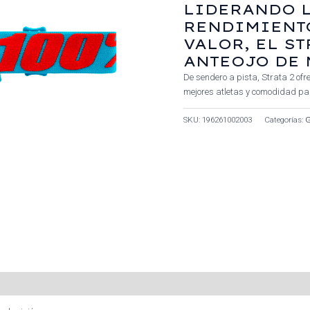
LIDERANDO L
RENDIMIENTO
VALOR, EL ST
ANTEOJO DE 
De sendero a pista, Strata 2 ofr
mejores atletas y comodidad para
SKU:
196261002003
Categorías: