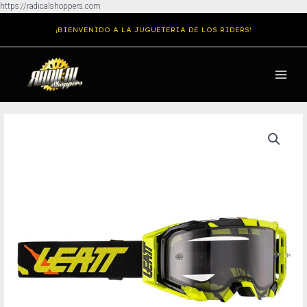
Ir
https://radicalshoppers.com
al
¡BIENVENIDO A LA JUGUETERIA DE LOS RIDERS!
contenido
MAIN
MENU