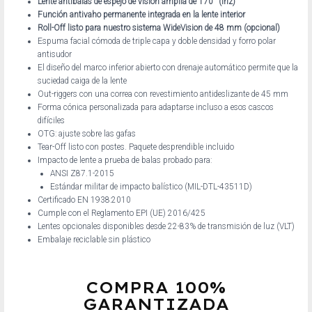
Lente antibalas de espejo de visión amplia de 170° (iriz)
Función antivaho permanente integrada en la lente interior
Roll-Off listo para nuestro sistema WideVision de 48 mm (opcional)
Espuma facial cómoda de triple capa y doble densidad y forro polar
antisudor
El diseño del marco inferior abierto con drenaje automático permite que la
suciedad caiga de la lente
Out-riggers con una correa con revestimiento antideslizante de 45 mm
Forma cónica personalizada para adaptarse incluso a esos cascos
difíciles
OTG: ajuste sobre las gafas
Tear-Off listo con postes. Paquete desprendible incluido
Impacto de lente a prueba de balas probado para:
ANSI Z87.1-2015
Estándar militar de impacto balístico (MIL-DTL-43511D)
Certificado EN 1938:2010
Cumple con el Reglamento EPI (UE) 2016/425
Lentes opcionales disponibles desde 22-83% de transmisión de luz (VLT)
Embalaje reciclable sin plástico
COMPRA 100%
GARANTIZADA