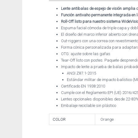
Lente antibalas de espejo de visión amplia de
Función antivaho permanente integrada en la 
Roll-Off listo para nuestro sistema WideVis
Espuma facial cómoda de triple capa y dobl
El diseño del marco inferior abierto con dre
Out-riggers con una correa con revestimient
Forma cónica personalizada para adaptarse 
OTG: ajuste sobre las gafas
Tear-Off listo con postes. Paquete desprendi
Impacto de lente a prueba de balas probad
ANSI Z87.1-2015
Estándar militar de impacto balístico (
Certificado EN 1938:2010
Cumple con el Reglamento EPI (UE) 2016/42
Lentes opcionales disponibles desde 22-83%
Embalaje reciclable sin plástico
COLOR
Orange