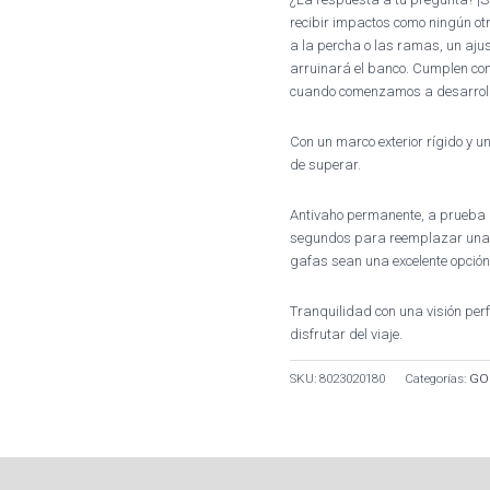
recibir impactos como ningún otr
a la percha o las ramas, un ajus
arruinará el banco. Cumplen con 
cuando comenzamos a desarroll
Con un marco exterior rígido y un
de superar.
Antivaho permanente, a prueba 
segundos para reemplazar una l
gafas sean una excelente opción 
Tranquilidad con una visión perf
disfrutar del viaje.
SKU:
8023020180
Categorías:
GO