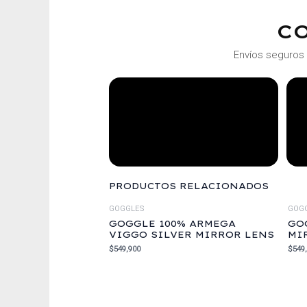
C
Envíos seguros 
PRODUCTOS RELACIONADOS
GOGGLES
GOG
GOGGLE 100% ARMEGA
GO
VIGGO SILVER MIRROR LENS
MI
$
549,900
$
549