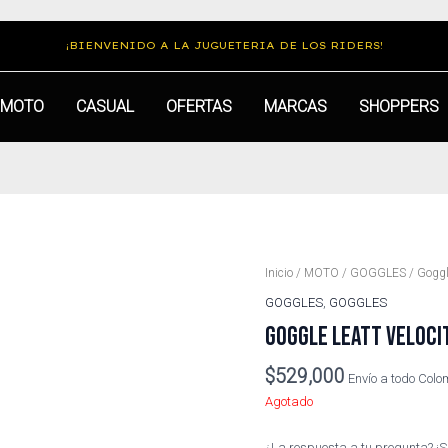
¡BIENVENIDO A LA JUGUETERIA DE LOS RIDERS!
MOTO
CASUAL
OFERTAS
MARCAS
SHOPPERS
Inicio
/
MOTO
/
GOGGLES
/ Goggle
GOGGLES
,
GOGGLES
GOGGLE LEATT VELOCIT
$
529,000
Envío a todo Col
Agotado
¿La respuesta a tu pregunta? ¡