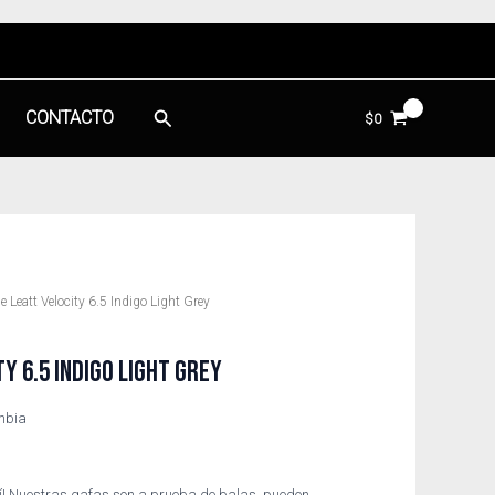
Buscar
CONTACTO
$
0
 Leatt Velocity 6.5 Indigo Light Grey
Y 6.5 INDIGO LIGHT GREY
ombia
Sí! Nuestras gafas son a prueba de balas, pueden