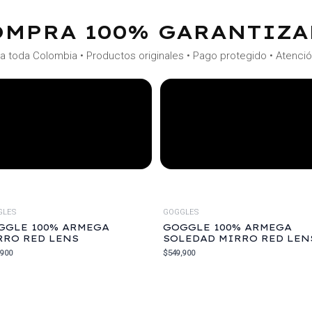
OMPRA 100% GARANTIZA
a toda Colombia • Productos originales • Pago protegido • Atenci
GLES
GOGGLES
GGLE 100% ARMEGA
GOGGLE 100% ARMEGA
RRO RED LENS
SOLEDAD MIRRO RED LEN
,900
$
549,900