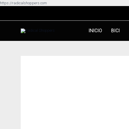
Ir
https://radicalshoppers.com
al
contenido
INICIO
BICI