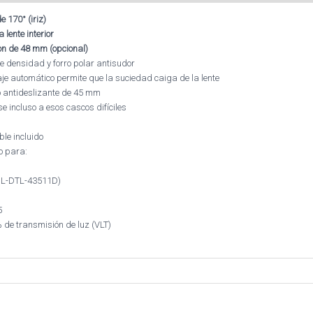
 170° (iriz)
lente interior
ion de 48 mm (opcional)
e densidad y forro polar antisudor
naje automático permite que la suciedad caiga de la lente
o antideslizante de 45 mm
incluso a esos cascos difíciles
ble incluido
o para:
MIL-DTL-43511D)
5
 de transmisión de luz (VLT)