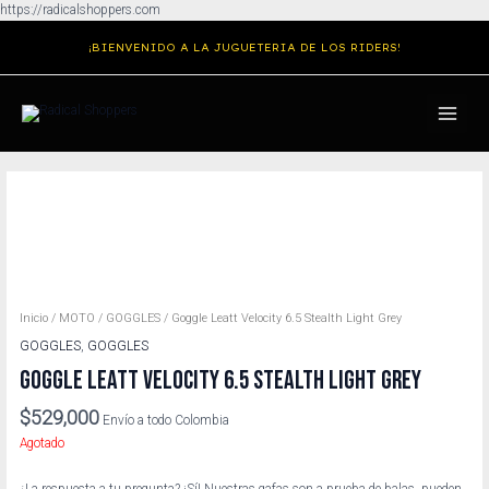
Ir
https://radicalshoppers.com
al
¡BIENVENIDO A LA JUGUETERIA DE LOS RIDERS!
contenido
MAIN
MENU
Inicio
/
MOTO
/
GOGGLES
/ Goggle Leatt Velocity 6.5 Stealth Light Grey
GOGGLES
,
GOGGLES
GOGGLE LEATT VELOCITY 6.5 STEALTH LIGHT GREY
$
529,000
Envío a todo Colombia
Agotado
¿La respuesta a tu pregunta? ¡Sí! Nuestras gafas son a prueba de balas, pueden