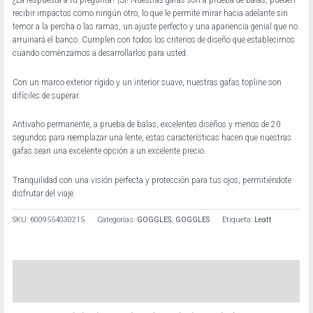
recibir impactos como ningún otro, lo que le permite mirar hacia adelante sin
temor a la percha o las ramas, un ajuste perfecto y una apariencia genial que no
arruinará el banco. Cumplen con todos los criterios de diseño que establecimos
cuando comenzamos a desarrollarlos para usted.
Con un marco exterior rígido y un interior suave, nuestras gafas topline son
difíciles de superar.
Antivaho permanente, a prueba de balas, excelentes diseños y menos de 20
segundos para reemplazar una lente, estas características hacen que nuestras
gafas sean una excelente opción a un excelente precio.
Tranquilidad con una visión perfecta y protección para tus ojos, permitiéndote
disfrutar del viaje.
SKU:
6009554030215
Categorías:
GOGGLES
,
GOGGLES
Etiqueta:
Leatt
Descripción
Información adicional