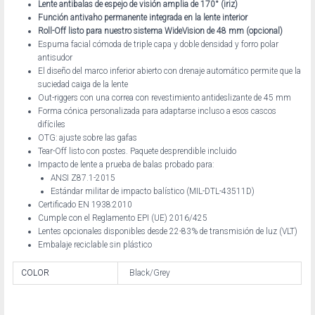
Lente antibalas de espejo de visión amplia de 170° (iriz)
Función antivaho permanente integrada en la lente interior
Roll-Off listo para nuestro sistema WideVision de 48 mm (opcional)
Espuma facial cómoda de triple capa y doble densidad y forro polar
antisudor
El diseño del marco inferior abierto con drenaje automático permite que la
suciedad caiga de la lente
Out-riggers con una correa con revestimiento antideslizante de 45 mm
Forma cónica personalizada para adaptarse incluso a esos cascos
difíciles
OTG: ajuste sobre las gafas
Tear-Off listo con postes. Paquete desprendible incluido
Impacto de lente a prueba de balas probado para:
ANSI Z87.1-2015
Estándar militar de impacto balístico (MIL-DTL-43511D)
Certificado EN 1938:2010
Cumple con el Reglamento EPI (UE) 2016/425
Lentes opcionales disponibles desde 22-83% de transmisión de luz (VLT)
Embalaje reciclable sin plástico
COLOR
Black/Grey