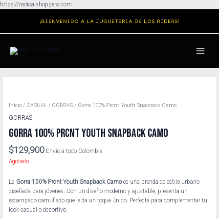
Ir
https://radicalshoppers.com
al
¡BIENVENIDO A LA JUGUETERIA DE LOS RIDERS!
contenido
MAIN
MENU
Inicio
/
CASUAL
/
GORRAS
/ Gorra 100% Prcnt Youth Snapback Camo
GORRAS
GORRA 100% PRCNT YOUTH SNAPBACK CAMO
$
129,900
Envío a todo Colombia
Agotado
La
Gorra 100% Prcnt Youth Snapback Camo
es una prenda de estilo urbano
diseñada para jóvenes. Con un diseño moderno y ajustable, presenta un
estampado camuflado que le da un toque único. Perfecta para complementar tu
look casual o deportivo.