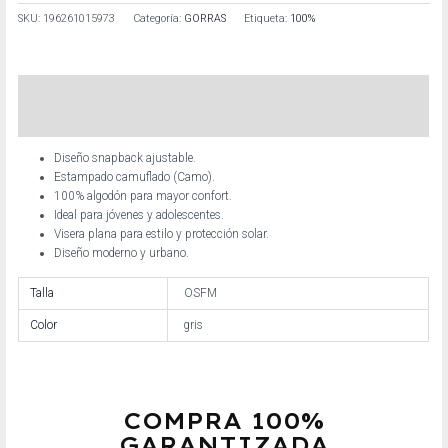
SKU:
196261015973
Categoría:
GORRAS
Etiqueta:
100%
Descripción
Información adicional
Diseño snapback ajustable.
Estampado camuflado (Camo).
100% algodón para mayor confort.
Ideal para jóvenes y adolescentes.
Visera plana para estilo y protección solar.
Diseño moderno y urbano.
Talla
OSFM
Color
gris
COMPRA 100%
GARANTIZADA