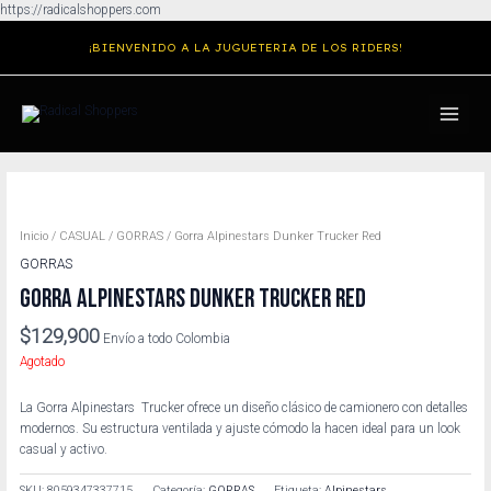
Ir
https://radicalshoppers.com
al
¡BIENVENIDO A LA JUGUETERIA DE LOS RIDERS!
contenido
MAIN
MENU
Inicio
/
CASUAL
/
GORRAS
/ Gorra Alpinestars Dunker Trucker Red
GORRAS
GORRA ALPINESTARS DUNKER TRUCKER RED
$
129,900
Envío a todo Colombia
Agotado
La Gorra Alpinestars Trucker ofrece un diseño clásico de camionero con detalles
modernos. Su estructura ventilada y ajuste cómodo la hacen ideal para un look
casual y activo.
SKU:
8059347337715
Categoría:
GORRAS
Etiqueta:
Alpinestars