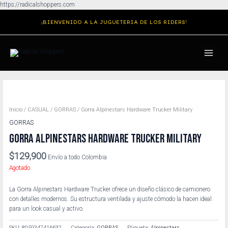
Ir
https://radicalshoppers.com
al
¡BIENVENIDO A LA JUGUETERIA DE LOS RIDERS!
contenido
MAIN
MENU
Inicio
/
CASUAL
/
GORRAS
/ Gorra Alpinestars Hardware Trucker Military
GORRAS
GORRA ALPINESTARS HARDWARE TRUCKER MILITARY
$
129,900
Envío a todo Colombia
Agotado
La Gorra Alpinestars Hardware Trucker ofrece un diseño clásico de camionero
con detalles modernos. Su estructura ventilada y ajuste cómodo la hacen ideal
para un look casual y activo.
SKU:
8059347416632
Categoría:
GORRAS
Etiqueta:
Alpinestars