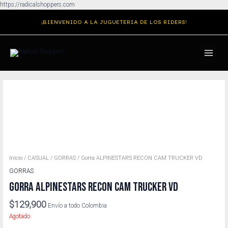
Ir
https://radicalshoppers.com
al
¡BIENVENIDO A LA JUGUETERIA DE LOS RIDERS!
contenido
MAIN
MENU
Inicio
/
CASUAL
/
GORRAS
/ Gorra ALPINESTARS RECON CAM TRUCKER VD
GORRAS
GORRA ALPINESTARS RECON CAM TRUCKER VD
$
129,900
Envío a todo Colombia
Agotado