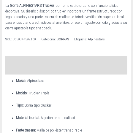
La
Gorra ALPINESTARS Trucker
combina estilo urbano con funcionalidad
deportiva. Su diseño clásico tipo trucker incorpora un frente estructurado con
logo bordado y una parte trasera de malla que brinda ventilación superior. Ideal
para el uso diario o actividades al aire libre, ofrece un ajuste cómodo gracias a su
cierre ajustable tipo snapback.
SKU:
8059347592169
Categoría:
GORRAS
Etiqueta:
Alpinestars
Descripción
Información adicional
Marca:
Alpinestars
Modelo:
Trucker Triple
Tipo:
Gorra tipo trucker
Material frontal:
Algodón de alta calidad
Parte trasera:
Malla de poliéster transpirable