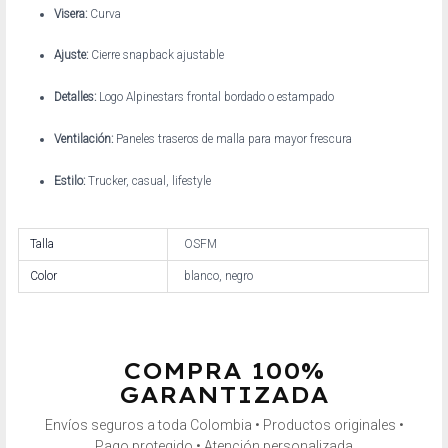
Visera:
Curva
Ajuste:
Cierre snapback ajustable
Detalles:
Logo Alpinestars frontal bordado o estampado
Ventilación:
Paneles traseros de malla para mayor frescura
Estilo:
Trucker, casual, lifestyle
Talla
OSFM
Color
blanco, negro
COMPRA 100%
GARANTIZADA
Envíos seguros a toda Colombia • Productos originales •
Pago protegido • Atención personalizada