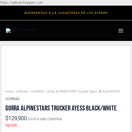
Ir
https://radicalshoppers.com
al
¡BIENVENIDO A LA JUGUETERIA DE LOS RIDERS!
contenido
MAIN
MENU
Inicio
/
CASUAL
/
GORRAS
/ Gorra ALPINESTARS Trucker Ayess BLACK/WHITE
GORRAS
GORRA ALPINESTARS TRUCKER AYESS BLACK/WHITE
$
129,900
Envío a todo Colombia
Agotado