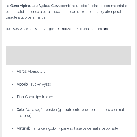
La
Gorra Alpinestars Ageless Curve
combina un diseño clásico con materiales
de alta calidad, perfecta para el uso diario con un estilo limpio y atemporal
característico de la marca.
SKU:
8059347512648
Categoría:
GORRAS
Etiqueta:
Alpinestars
Descripción
Información adicional
Marca:
Alpinestars
Modelo:
Trucker Ayess
Tipo:
Gorra tipo trucker
Color:
Varía según versión (generalmente tonos combinados con malla
posterior)
Material:
Frente de algodón / paneles traseros de malla de poliéster