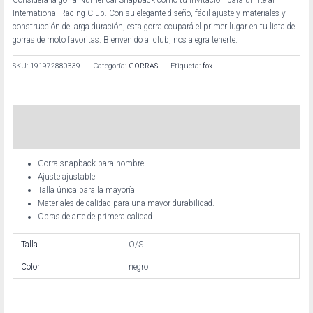
International Racing Club. Con su elegante diseño, fácil ajuste y materiales y
construcción de larga duración, esta gorra ocupará el primer lugar en tu lista de
gorras de moto favoritas. Bienvenido al club, nos alegra tenerte.
SKU:
191972880339
Categoría:
GORRAS
Etiqueta:
fox
Descripción
Información adicional
Gorra snapback para hombre
Ajuste ajustable
Talla única para la mayoría
Materiales de calidad para una mayor durabilidad.
Obras de arte de primera calidad
Talla
O/S
Color
negro