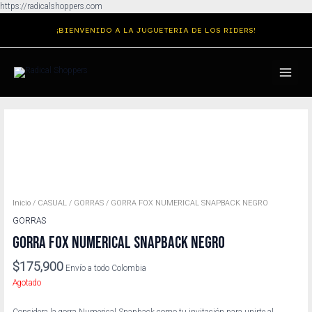
Ir
https://radicalshoppers.com
al
¡BIENVENIDO A LA JUGUETERIA DE LOS RIDERS!
contenido
MAIN
MENU
Inicio
/
CASUAL
/
GORRAS
/ GORRA FOX NUMERICAL SNAPBACK NEGRO
GORRAS
GORRA FOX NUMERICAL SNAPBACK NEGRO
$
175,900
Envío a todo Colombia
Agotado
Considera la gorra Numerical Snapback como tu invitación para unirte al