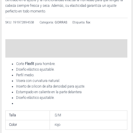
cabeza siempre fresca y seca. Además, su elasticidad garantiza un ajuste
perfecto en todo momento.
SKU:
191972894558
Categoría:
GORRAS
Etiqueta:
fox
Descripción
Información adicional
Corte
Flexfit
para hombre.
Diseño elástico ajustable.
Perfil medio.
Visera con curvatura natural.
Inserto de silicon de alta densidad para ajuste.
Estampado en caliente en la parte delantera
Diseño elástico ajustable.
Talla
S/M
Color
rojo