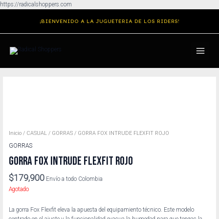
Ir
https://radicalshoppers.com
al
¡BIENVENIDO A LA JUGUETERIA DE LOS RIDERS!
contenido
MAIN
MENU
Inicio
/
CASUAL
/
GORRAS
/ GORRA FOX INTRUDE FLEXFIT ROJO
GORRAS
GORRA FOX INTRUDE FLEXFIT ROJO
$
179,900
Envío a todo Colombia
Agotado
La gorra Fox Flexfit eleva la apuesta del equipamiento técnico. Este modelo
centrado en el ajuste y la funcionalidad evacua la humedad para que tengas la