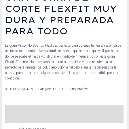
CORTE FLEXFIT MUY
DURA Y PREPARADA
PARA TODO
La gorra Know No Bounds Flexfit es perfecta para quienes tienen un espíritu de
aventura incontenible. Demuéstrale al mundo que sabes lo que es llegar hasta
donde se acaba el mapa y disfrutar en medio de ningún sitio con esta gorra
Flexfit. Este modelo hecho con materiales de calidad y gran resistencia es
perfecto para rematar tu look diario y domar el pelo al instante después de la
carrera para irte a tomar algo y a socializar. Una gorra imprescindible para tu
colección.
SKU:
191972704239
Categoría:
GORRAS
Etiqueta:
fox
Descripción
Información adicional