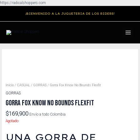
Ir
https://radicalshoppers.com
al
¡BIENVENIDO A LA JUGUETERIA DE LOS RIDERS!
contenido
MAIN
MENU
Inicio
/
CASUAL
/
GORRAS
/ Gorra Fox Know No Bounds Flexfit
GORRAS
GORRA FOX KNOW NO BOUNDS FLEXFIT
$
169,900
Envío a todo Colombia
Agotado
UNA GORRA DE