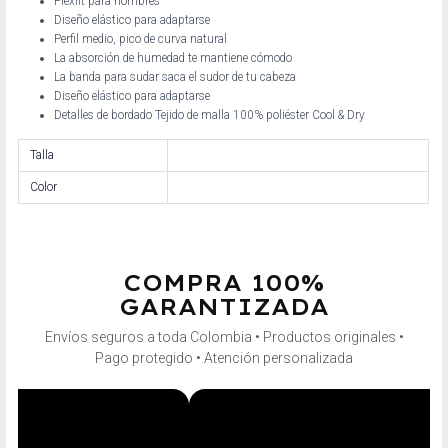
Flexfit para hombres
Diseño elástico para adaptarse
Perfil medio, pico de curva natural
La absorción de humedad te mantiene cómodo
La banda para sudar saca el sudor de tu cabeza
Diseño elástico para adaptarse
Detalles de bordado Tejido de malla 100% poliéster Cool & Dry
Talla
Color
COMPRA 100%
GARANTIZADA
Envíos seguros a toda Colombia • Productos originales •
Pago protegido • Atención personalizada