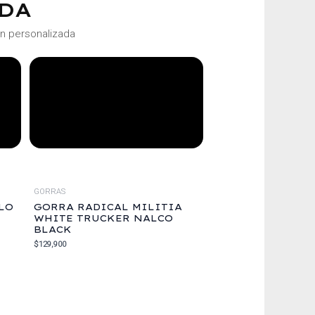
DA
ón personalizada
GORRAS
LO
GORRA RADICAL MILITIA
WHITE TRUCKER NALCO
BLACK
$
129,900