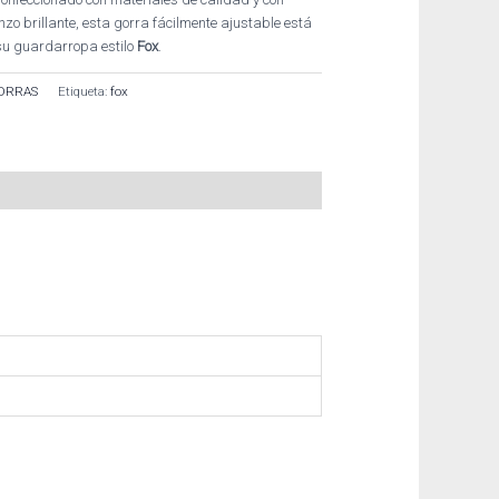
nzo brillante, esta gorra fácilmente ajustable está
 su guardarropa estilo
Fox
.
ORRAS
Etiqueta:
fox