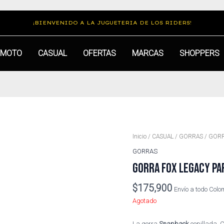
¡BIENVENIDO A LA JUGUETERIA DE LOS RIDERS!
MOTO
CASUAL
OFERTAS
MARCAS
SHOPPERS
Inicio
/
CASUAL
/
GORRAS
/ GORR
GORRAS
GORRA FOX LEGACY PAR
$
175,900
Envío a todo Col
Agotado
La gorra
Snapback
cepillada. 