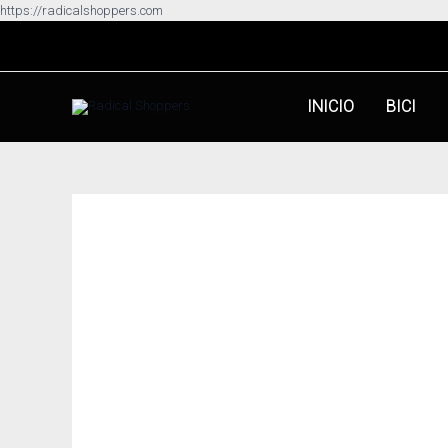
Ir
https://radicalshoppers.com
al
contenido
INICIO
BICI