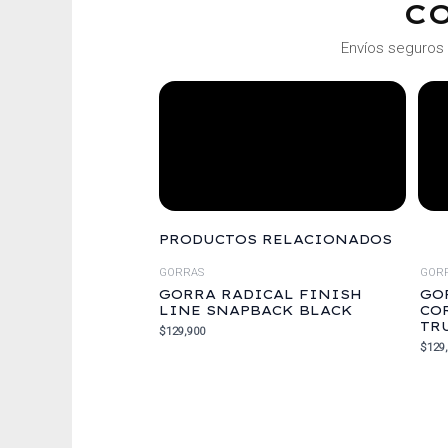
C
Envíos seguros 
PRODUCTOS RELACIONADOS
GORRAS
GOR
GORRA RADICAL FINISH
GO
LINE SNAPBACK BLACK
CO
TR
$
129,900
$
129