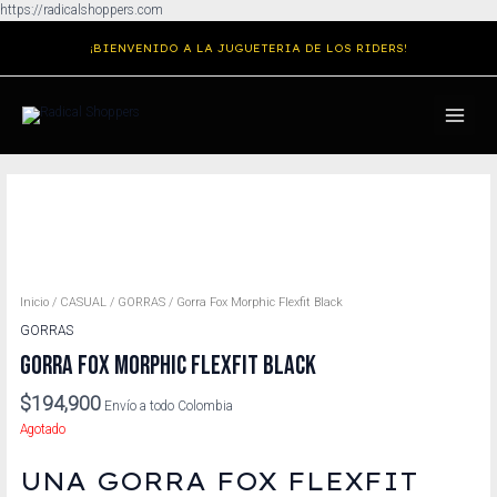
Ir
https://radicalshoppers.com
al
¡BIENVENIDO A LA JUGUETERIA DE LOS RIDERS!
contenido
MAIN
MENU
Inicio
/
CASUAL
/
GORRAS
/ Gorra Fox Morphic Flexfit Black
GORRAS
GORRA FOX MORPHIC FLEXFIT BLACK
$
194,900
Envío a todo Colombia
Agotado
UNA GORRA FOX FLEXFIT