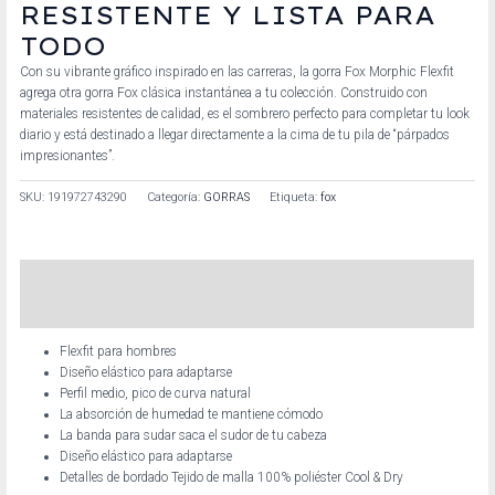
RESISTENTE Y LISTA PARA
TODO
Con su vibrante gráfico inspirado en las carreras, la gorra Fox Morphic Flexfit
agrega otra gorra Fox clásica instantánea a tu colección. Construido con
materiales resistentes de calidad, es el sombrero perfecto para completar tu look
diario y está destinado a llegar directamente a la cima de tu pila de “párpados
impresionantes”.
SKU:
191972743290
Categoría:
GORRAS
Etiqueta:
fox
Descripción
Información adicional
Flexfit para hombres
Diseño elástico para adaptarse
Perfil medio, pico de curva natural
La absorción de humedad te mantiene cómodo
La banda para sudar saca el sudor de tu cabeza
Diseño elástico para adaptarse
Detalles de bordado Tejido de malla 100% poliéster Cool & Dry