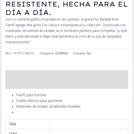
RESISTENTE, HECHA PARA EL
DÍA A DÍA.
Con su vibrante gráfico inspirado en las carreras, la gorra Fox Barbed Wire
Flexfit agrega otra gorra Fox clásica instantánea a tu colección. Construido con
materiales resistentes de calidad, es el sombrero perfecto para completar tu look
diario y está destinado a llegar directamente a la cima de tu pila de “párpados
impresionantes”.
SKU:
191972743313
Categoría:
GORRAS
Etiqueta:
fox
Descripción
Información adicional
Flexfit para hombre
Diseño elástico para ajustarse
Materiales de calidad, durabilidad duradera.
Talla
Color