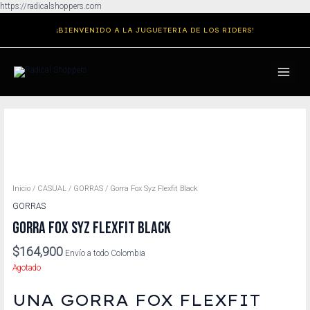
Ir
https://radicalshoppers.com
al
¡BIENVENIDO A LA JUGUETERIA DE LOS RIDERS!
contenido
MAIN
MENU
Inicio
/
CASUAL
/
GORRAS
/ Gorra Fox Syz Flexfit Black
GORRAS
GORRA FOX SYZ FLEXFIT BLACK
$
164,900
Envío a todo Colombia
Agotado
UNA GORRA FOX FLEXFIT