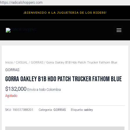
Ir
https://radicalshoppers.com
al
¡BIENVENIDO A LA JUGUETERIA DE LOS RIDERS!
contenido
MAIN
MENU
Inicio
/
CASUAL
/
GORRAS
/ Gorra Oakley B1B Hdo Patch Trucker Fathom Blue
GORRAS
GORRA OAKLEY B1B HDO PATCH TRUCKER FATHOM BLUE
$
132,000
Envío a todo Colombia
Agotado
SKU:
193517388201
Categoría:
GORRAS
Etiqueta:
oakley