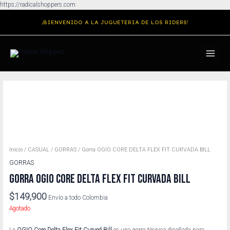
Ir
https://radicalshoppers.com
al
¡BIENVENIDO A LA JUGUETERIA DE LOS RIDERS!
contenido
MAIN
MENU
Inicio
/
CASUAL
/
GORRAS
/ Gorra OGIO CORE DELTA FLEX FIT CURVADA BILL
GORRAS
GORRA OGIO CORE DELTA FLEX FIT CURVADA BILL
$
149,900
Envío a todo Colombia
Agotado
La
OGIO Core Delta Flex Fit Curved Bill
es una gorra técnica diseñada para