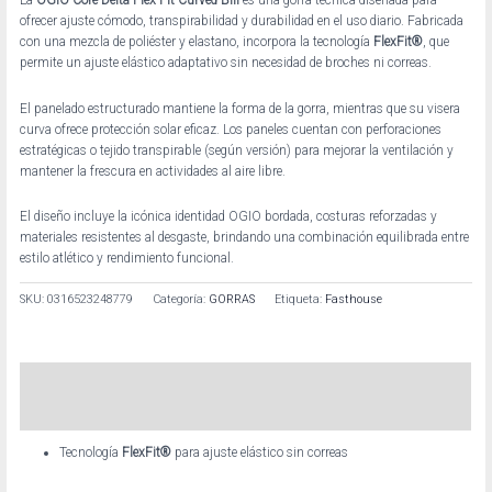
ofrecer ajuste cómodo, transpirabilidad y durabilidad en el uso diario. Fabricada
con una mezcla de poliéster y elastano, incorpora la tecnología
FlexFit®
, que
permite un ajuste elástico adaptativo sin necesidad de broches ni correas.
El panelado estructurado mantiene la forma de la gorra, mientras que su visera
curva ofrece protección solar eficaz. Los paneles cuentan con perforaciones
estratégicas o tejido transpirable (según versión) para mejorar la ventilación y
mantener la frescura en actividades al aire libre.
El diseño incluye la icónica identidad OGIO bordada, costuras reforzadas y
materiales resistentes al desgaste, brindando una combinación equilibrada entre
estilo atlético y rendimiento funcional.
SKU:
0316523248779
Categoría:
GORRAS
Etiqueta:
Fasthouse
Descripción
Información adicional
Tecnología
FlexFit®
para ajuste elástico sin correas