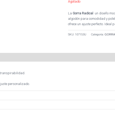
Agotado
La
Gorra Radical
un diseño mode
algodón para comodidad y poliés
ofrece un ajuste perfecto. Ideal 
SKU:
107153U
Categoría:
GORRA
transpirabilidad.
ajuste personalizado.