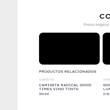
C
Envíos seguros 
PRODUCTOS RELACIONADOS
CAMISETAS
GOR
CAMISETA RADICAL GOOD
GO
TIMES VINO TINTO
LU
$
99,900
$
129