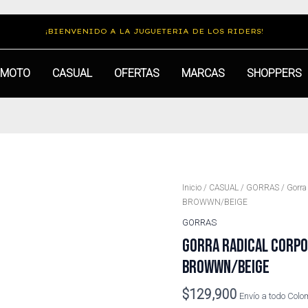
¡BIENVENIDO A LA JUGUETERIA DE LOS RIDERS!
MOTO
CASUAL
OFERTAS
MARCAS
SHOPPERS
Inicio
/
CASUAL
/
GORRAS
/ Gorra
BROWWN/BEIGE
GORRAS
GORRA RADICAL CORPOR
BROWWN/BEIGE
$
129,900
Envío a todo Col