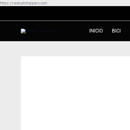
Ir
https://radicalshoppers.com
al
contenido
INICIO
BICI