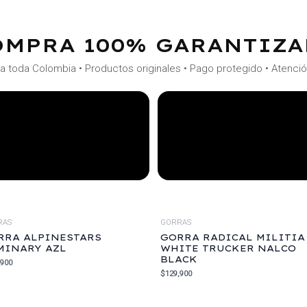
OMPRA 100% GARANTIZA
a toda Colombia • Productos originales • Pago protegido • Atenci
RAS
GORRAS
RRA ALPINESTARS
GORRA RADICAL MILITIA
MINARY AZL
WHITE TRUCKER NALCO
BLACK
,900
$
129,900