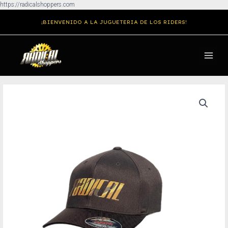
Ir
https://radicalshoppers.com
al
¡BIENVENIDO A LA JUGUETERIA DE LOS RIDERS!
contenido
MAIN
MENU