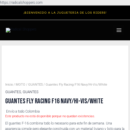
Ir
https://radicalshoppers.com
al
¡BIENVENIDO A LA JUGUETERIA DE LOS RIDERS!
contenido
MAIN
MENU
Inicio
/
MOTO
/
GUANTES
/ Guantes Fly Racing F16 Navy/Hi-Vis/White
GUANTES
,
GUANTES
GUANTES FLY RACING F16 NAVY/HI-VIS/WHITE
Envío a todo Colombia
Este producto no está disponible porque no quedan existencias.
El guantes F-16 combina todo lo necesario para este fin de semana. Una
apariencia simple pero elegante construida con un material liviano y listo para la