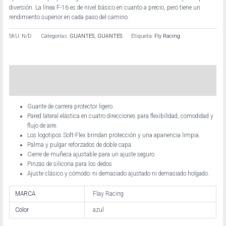
diversión. La línea F-16 es de nivel básico en cuanto a precio, pero tiene un
rendimiento superior en cada paso del camino.
SKU:
N/D
Categorías:
GUANTES
,
GUANTES
Etiqueta:
Fly Racing
Descripción
Información adicional
Guante de carrera protector ligero.
Pared lateral elástica en cuatro direcciones para flexibilidad, comodidad y
flujo de aire.
Los logotipos Soft-Flex brindan protección y una apariencia limpia.
Palma y pulgar reforzados de doble capa.
Cierre de muñeca ajustable para un ajuste seguro
Pinzas de silicona para los dedos
Ajuste clásico y cómodo: ni demasiado ajustado ni demasiado holgado.
MARCA
Flay Racing
Color
azul