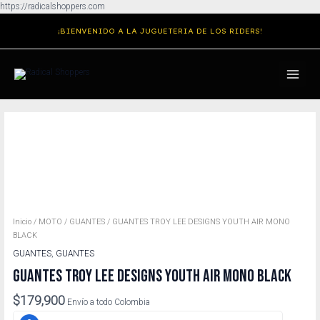
Ir
https://radicalshoppers.com
al
¡BIENVENIDO A LA JUGUETERIA DE LOS RIDERS!
contenido
MAIN
MENU
GUANTES
TROY
LEE
DESIGNS
YOUTH
AIR
MONO
BLACK
Inicio
/
MOTO
/
GUANTES
/ GUANTES TROY LEE DESIGNS YOUTH AIR MONO
cantidad
BLACK
GUANTES
,
GUANTES
GUANTES TROY LEE DESIGNS YOUTH AIR MONO BLACK
$
179,900
Envío a todo Colombia