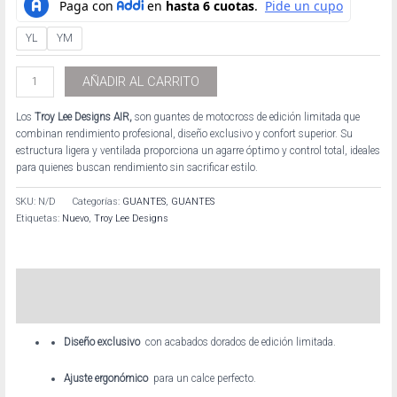
YL
YM
AÑADIR AL CARRITO
Los
Troy Lee Designs AIR,
son guantes de motocross de edición limitada que
combinan rendimiento profesional, diseño exclusivo y confort superior. Su
estructura ligera y ventilada proporciona un agarre óptimo y control total, ideales
para quienes buscan rendimiento sin sacrificar estilo.
SKU:
N/D
Categorías:
GUANTES
,
GUANTES
Etiquetas:
Nuevo
,
Troy Lee Designs
Descripción
Información adicional
Diseño exclusivo
con acabados dorados de edición limitada.
Ajuste ergonómico
para un calce perfecto.