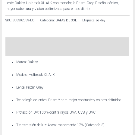
Lente Oakley Holbrook XL ALK con tecnología Prizm Grey. Diseño icónico,
mayor cobertura y visión optimizada para el uso diario.
SKU:
888392339430
Categoría:
GAFAS DE SOL
Etiqueta:
oakley
Descripción
Información adicional
Marca: Oakley
Modelo: Holbrook XL ALK
Lente: Prizm Grey
Tecnología de lentes: Prizm™ para mejor contraste y colores definidos
Protección UV: 100% contra rayos UVA, UVB y UVC
Transmisión de luz: Aproximadamente 17% (Categoría 3)