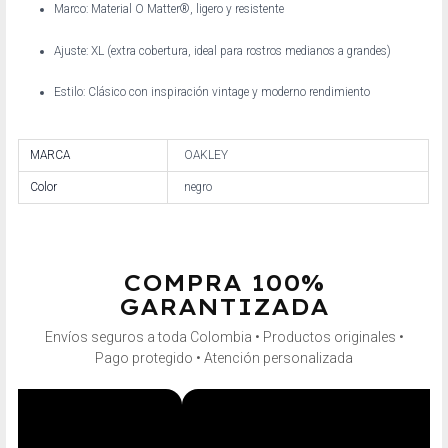
Marco: Material O Matter®, ligero y resistente
Ajuste: XL (extra cobertura, ideal para rostros medianos a grandes)
Estilo: Clásico con inspiración vintage y moderno rendimiento
MARCA
OAKLEY
Color
negro
COMPRA 100%
GARANTIZADA
Envíos seguros a toda Colombia • Productos originales •
Pago protegido • Atención personalizada